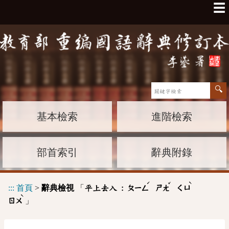
☰
基本檢索
進階檢索
部首索引
辭典附錄
ˊ
ˇ
ˋ
:::
首頁
>
辭典檢視
「
平上去入 :
ㄆㄧㄥ
ㄕㄤ
ㄑㄩ
ˋ
」
ㄖㄨ