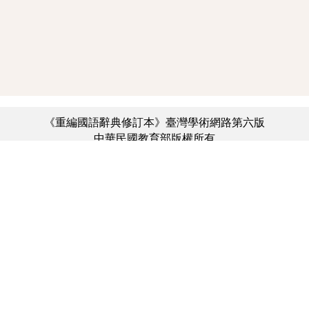
《重編國語辭典修訂本》臺灣學術網路第六版
中華民國教育部版權所有
:::
個資法及隱私聲明
|
辭典公眾授權網
|
意見交流
|
網網相連
三峽總院區地址：新北市三峽區三樹路2號、
︿
臺北院區地址：臺北市大安區和平東路一段179號、
臺中院區地址：臺中市豐原區師範街67號
電話總機：(02)7740-7890、
傳真：(02)7740-7064、
TANet VoIP：9009-7890
線上人數: 3051