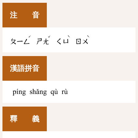
注 音
ˊ
ˇ
ˋ
ˋ
ㄆㄧㄥ
ㄕㄤ
ㄑㄩ
ㄖㄨ
漢語拼音
píng shǎng qù rù
釋 義