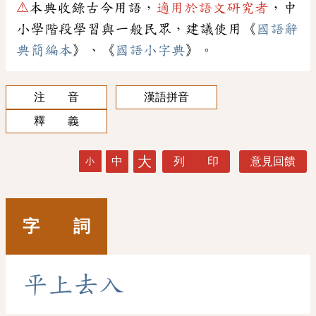
⚠
本典收錄古今用語，
適用於語文研究者
，中
小學階段學習與一般民眾，建議使用《
國語辭
典簡編本
》、《
國語小字典
》。
注 音
漢語拼音
釋 義
大
中
列 印
意見回饋
小
字 詞
平
上
去
入