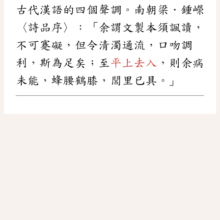
古代漢語的四個聲調。南朝梁．鍾嶸
〈詩品序〉：「余謂文製本須諷讀，
不可蹇礙，但令清濁通流，口吻調
利，斯為足矣；至
平上去入
，則余病
未能，蜂腰鶴膝，閭里已具。」