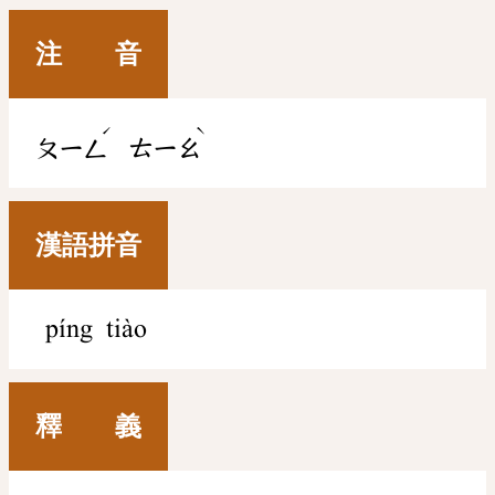
注 音
ˊ
ˋ
ㄆㄧㄥ
ㄊㄧㄠ
漢語拼音
píng tiào
釋 義