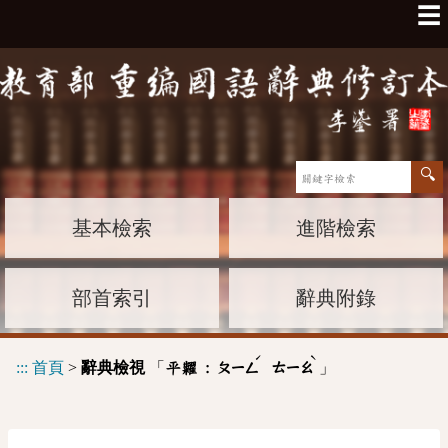
☰
基本檢索
進階檢索
部首索引
辭典附錄
ˊ
ˋ
:::
首頁
>
辭典檢視
「
」
平糶 :
ㄆㄧㄥ
ㄊㄧㄠ