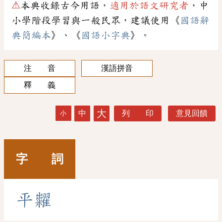
⚠
本典收錄古今用語，
適用於語文研究者
，中
小學階段學習與一般民眾，建議使用《
國語辭
典簡編本
》、《
國語小字典
》。
注 音
漢語拼音
釋 義
大
中
列 印
意見回饋
小
字 詞
平
糶