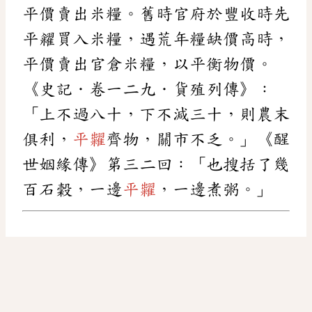
平價賣出米糧。舊時官府於豐收時先
平糴買入米糧，遇荒年糧缺價高時，
平價賣出官倉米糧，以平衡物價。
《史記．卷一二九．貨殖列傳》：
「上不過八十，下不減三十，則農末
俱利，
平糶
齊物，關市不乏。」《醒
世姻緣傳》第三二回：「也搜括了幾
百石穀，一邊
平糶
，一邊煮粥。」