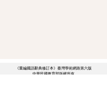
《重編國語辭典修訂本》臺灣學術網路第六版
中華民國教育部版權所有
:::
個資法及隱私聲明
|
辭典公眾授權網
|
意見交流
|
網網相連