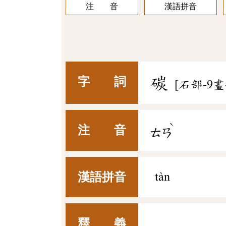
注 音
漢語拼音
碳
字 詞
[石部-9畫
ˋ
注 音
ㄊㄢ
漢語拼音
tàn
釋 義