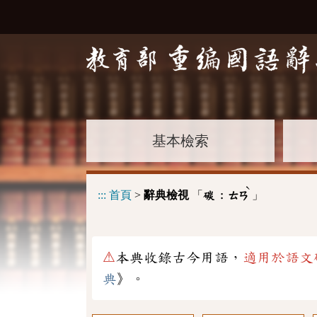
基本檢索
ˋ
:::
首頁
>
辭典檢視
「
」
碳 :
ㄊㄢ
⚠
本典收錄古今用語，
適用於語文
典
》。