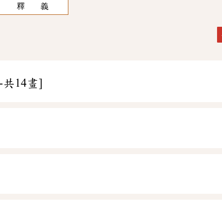
釋 義
-共14畫]