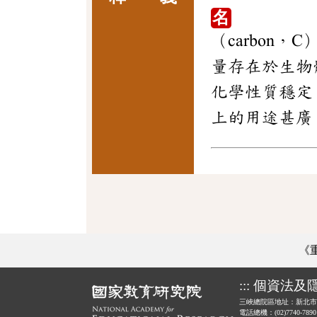
名
（carbo
量存在於生物
化學性質穩定
上的用途甚廣
《
:::
個資法及
三峽總院區地址：新北市
電話總機：(02)7740-789