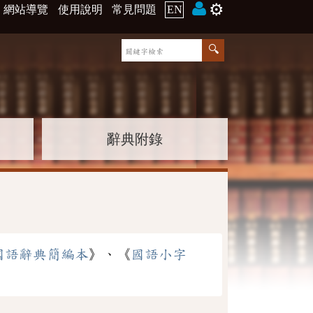
⚙️
網站導覽
使用說明
常見問題
EN
辭典附錄
國語辭典簡編本
》、《
國語小字