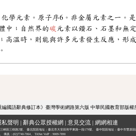
n，C）化學元素。原子序6。非金屬元素之一
體中；自然界的
碳
元素以鑽石、石墨和無
；高溫時，則能與許多元素發生反應，形
。
重編國語辭典修訂本》臺灣學術網路第六版
中華民國教育部版權
隱私聲明
|
辭典公眾授權網
|
意見交流
|
網網相連
三峽區三樹路2號、
臺北院區地址：臺北市大安區和平東路一段179號、
臺中院區地址：臺中市豐原區
0、
傳真：(02)7740-7064、
TANet VoIP：9009-7890