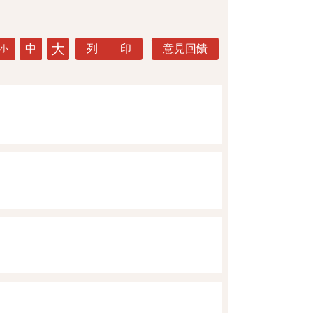
大
中
列 印
意見回饋
小