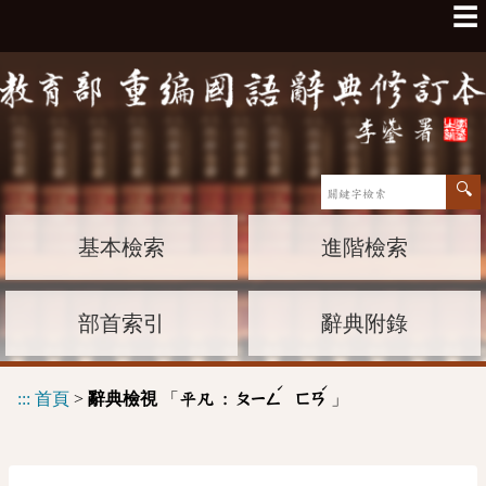
☰
基本檢索
進階檢索
部首索引
辭典附錄
ˊ
ˊ
:::
首頁
>
辭典檢視
「
」
平凡 :
ㄆㄧㄥ
ㄈㄢ