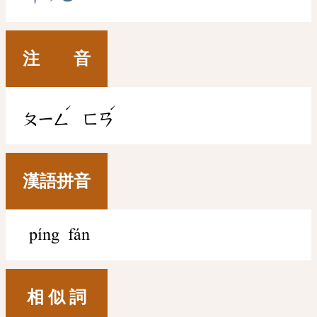
注 音
ˊ
ˊ
ㄆㄧㄥ
ㄈㄢ
漢語拼音
píng fán
相 似 詞