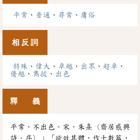
平常
、
普通
、
尋常
、
庸俗
相 反 詞
特殊
、
偉大
、
卓越
、
出眾
、
超卓
、
優越
、
雋拔
、
出色
釋 義
平常、不出色。宋．朱熹〈齋居感興
詩．序〉：「欲效其體，作十數篇，