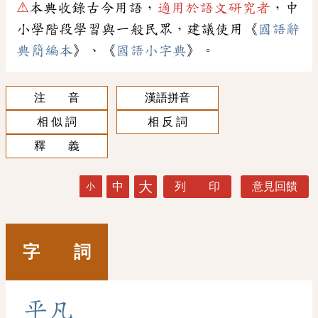
⚠
本典收錄古今用語，
適用於語文研究者
，中
小學階段學習與一般民眾，建議使用《
國語辭
典簡編本
》、《
國語小字典
》。
注 音
漢語拼音
相 似 詞
相 反 詞
釋 義
大
中
列 印
意見回饋
小
字 詞
平
凡