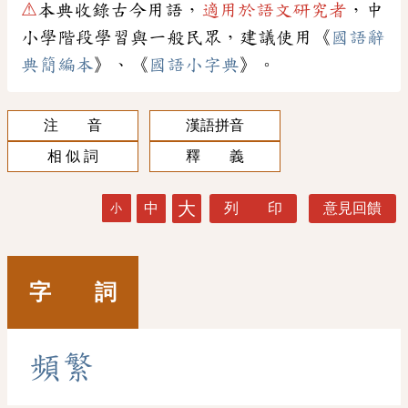
⚠
本典收錄古今用語，
適用於語文研究者
，中
小學階段學習與一般民眾，建議使用《
國語辭
典簡編本
》、《
國語小字典
》。
注 音
漢語拼音
相 似 詞
釋 義
大
中
列 印
意見回饋
小
字 詞
頻
繁