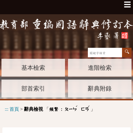
☰
基本檢索
進階檢索
部首索引
辭典附錄
ˊ
ˊ
:::
首頁
>
辭典檢視
「
」
頻繁 :
ㄆㄧㄣ
ㄈㄢ