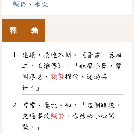
頻仍
、
屢次
釋 義
連續，接連不斷。《晉書．卷四
二．王濬傳》：「瓶磬小器，蒙
國厚恩，
頻繁
擢敘，遂過其
任。」
常常、屢次。如：「這個路段，
交通事故
頻繁
，你務必小心駕
駛。」