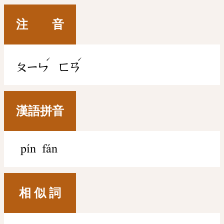
注 音
ˊ
ˊ
ㄆㄧㄣ
ㄈㄢ
漢語拼音
pín fán
相 似 詞