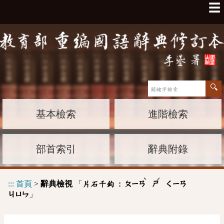
☰
基本檢索
進階檢索
部首索引
辭典附錄
ˋ
ˊ
:::
首頁
>
辭典檢視
「
片石千鈞 :
ㄆㄧㄢ
ㄕ
ㄑㄧㄢ
」
ㄐㄩㄣ