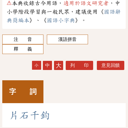
⚠
本典收錄古今用語，
適用於語文研究者
，中
小學階段學習與一般民眾，建議使用《
國語辭
典簡編本
》、《
國語小字典
》。
注 音
漢語拼音
釋 義
大
中
列 印
意見回饋
小
字 詞
片
石
千
鈞