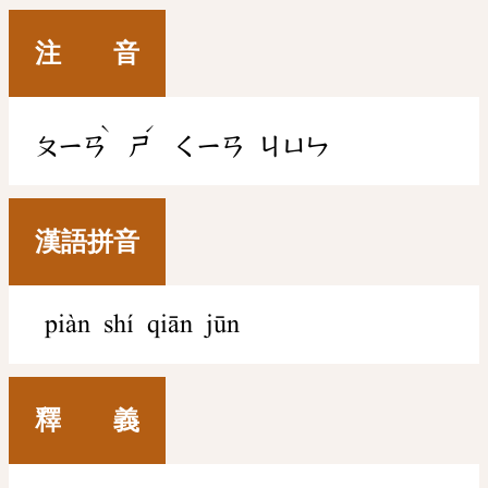
注 音
ˋ
ˊ
ㄆㄧㄢ
ㄕ
ㄑㄧㄢ
ㄐㄩㄣ
漢語拼音
piàn shí qiān jūn
釋 義