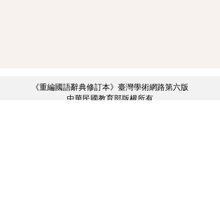
《重編國語辭典修訂本》臺灣學術網路第六版
中華民國教育部版權所有
:::
個資法及隱私聲明
|
辭典公眾授權網
|
意見交流
|
網網相連
三峽總院區地址：新北市三峽區三樹路2號、
︿
臺北院區地址：臺北市大安區和平東路一段179號、
臺中院區地址：臺中市豐原區師範街67號
電話總機：(02)7740-7890、
傳真：(02)7740-7064、
TANet VoIP：9009-7890
線上人數: 1303