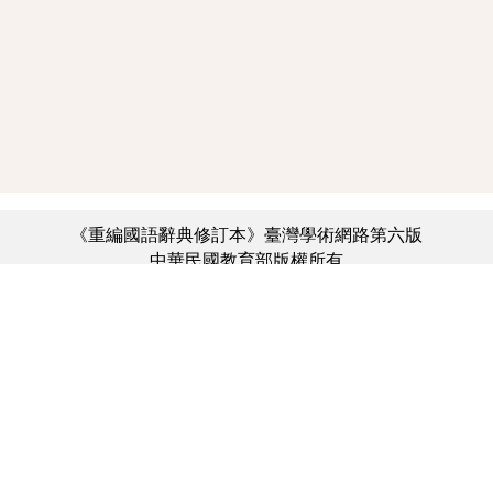
《重編國語辭典修訂本》臺灣學術網路第六版
中華民國教育部版權所有
:::
個資法及隱私聲明
|
辭典公眾授權網
|
意見交流
|
網網相連
三峽總院區地址：新北市三峽區三樹路2號、
︿
臺北院區地址：臺北市大安區和平東路一段179號、
臺中院區地址：臺中市豐原區師範街67號
電話總機：(02)7740-7890、
傳真：(02)7740-7064、
TANet VoIP：9009-7890