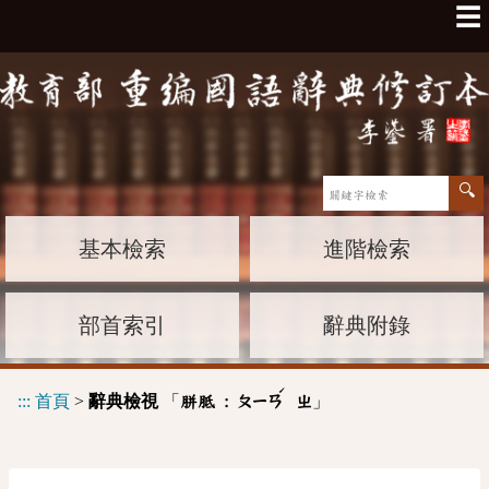
☰
基本檢索
進階檢索
部首索引
辭典附錄
ˊ
:::
首頁
>
辭典檢視
「
」
胼胝 :
ㄆㄧㄢ
ㄓ