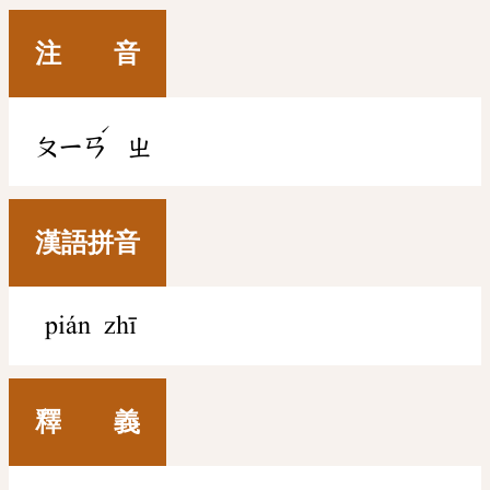
注 音
ˊ
ㄆㄧㄢ
ㄓ
漢語拼音
pián zhī
釋 義