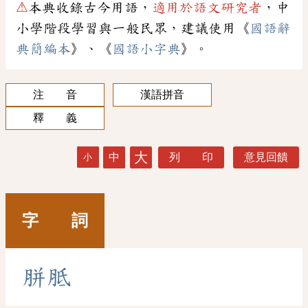
⚠
本典收錄古今用語，
適用於語文研究者
，中
小學階段學習與一般民眾，建議使用《
國語辭
典簡編本
》、《
國語小字典
》。
注 音
漢語拼音
釋 義
大
中
列 印
意見回饋
小
字 詞
胼
胝