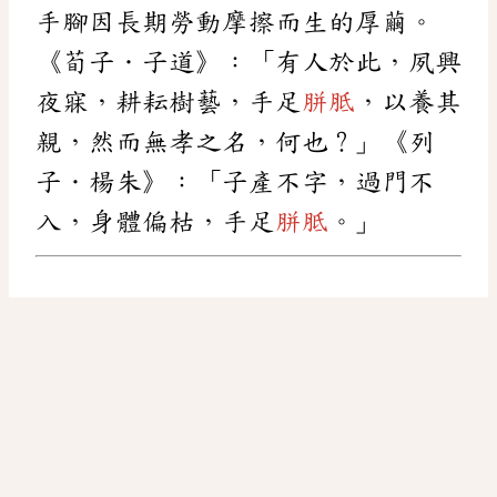
手腳因長期勞動摩擦而生的厚繭。
《荀子．子道》：「有人於此，夙興
夜寐，耕耘樹藝，手足
胼胝
，以養其
親，然而無孝之名，何也？」《列
子．楊朱》：「子產不字，過門不
入，身體偏枯，手足
胼胝
。」