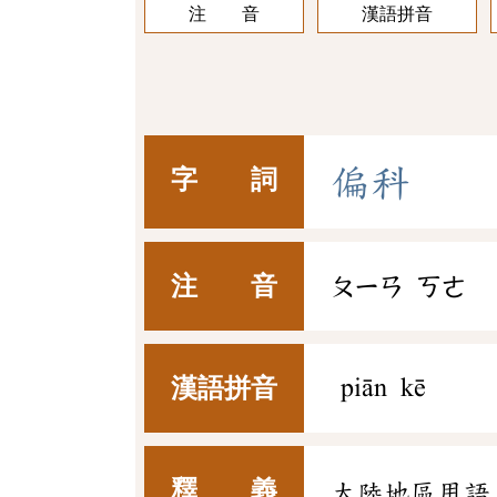
注 音
漢語拼音
偏
科
字 詞
注 音
ㄆㄧㄢ
ㄎㄜ
漢語拼音
piān kē
釋 義
大陸地區用語