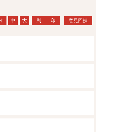
大
中
列 印
意見回饋
小