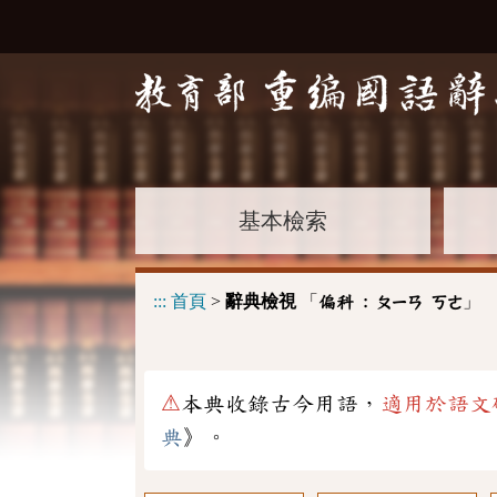
基本檢索
:::
首頁
>
辭典檢視
「
」
偏科 :
ㄆㄧㄢ
ㄎㄜ
⚠
本典收錄古今用語，
適用於語文
典
》。