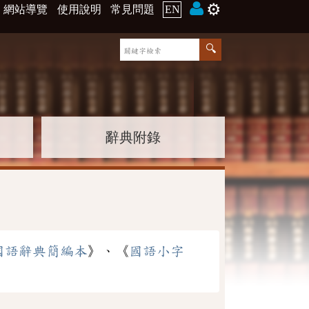
⚙️
網站導覽
使用說明
常見問題
EN
辭典附錄
國語辭典簡編本
》、《
國語小字