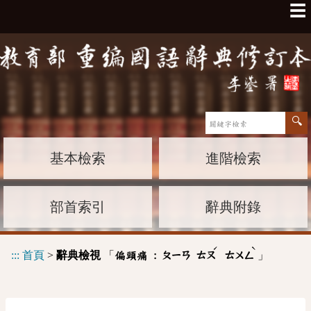
☰
基本檢索
進階檢索
部首索引
辭典附錄
ˊ
ˋ
:::
首頁
>
辭典檢視
「
」
偏頭痛 :
ㄆㄧㄢ
ㄊㄡ
ㄊㄨㄥ