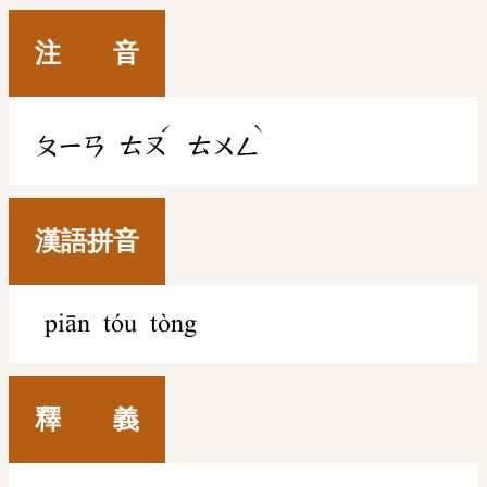
注 音
ˊ
ˋ
ㄆㄧㄢ
ㄊㄡ
ㄊㄨㄥ
漢語拼音
piān tóu tòng
釋 義