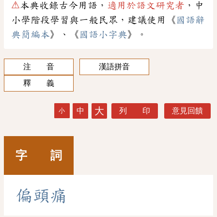
⚠
本典收錄古今用語，
適用於語文研究者
，中
小學階段學習與一般民眾，建議使用《
國語辭
典簡編本
》、《
國語小字典
》。
注 音
漢語拼音
釋 義
大
中
列 印
意見回饋
小
字 詞
偏
頭
痛