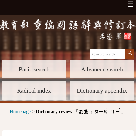
☰
Basic search
Advanced search
Radical index
Dictionary appendix
ˋ
ˊ
:::
Homepage
>
Dictionary review
「
」
剽襲 :
ㄆㄧㄠ
ㄒㄧ