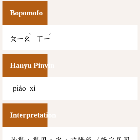
Bopomofo
ˋ
ˊ
ㄆㄧㄠ
ㄒㄧ
Hanyu Pinyin
piào xí
Interpretation
抄襲、襲用。宋．歐陽修〈絳守居園