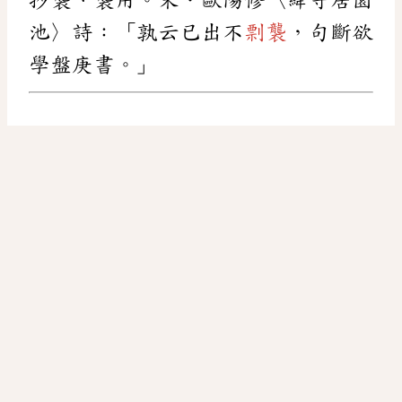
池〉詩：「孰云已出不
剽襲
，句斷欲
學盤庚書。」