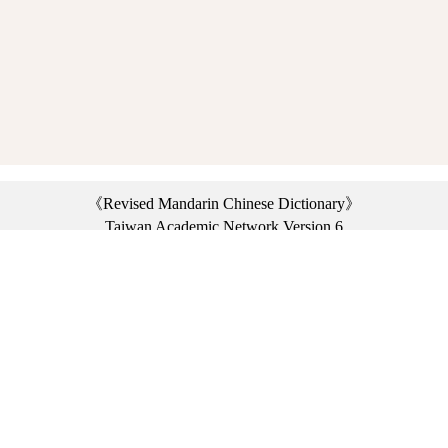
《Revised Mandarin Chinese Dictionary》
Taiwan Academic Network Version 6
©2021 Ministry of Education, R.O.C. All rights reserved.
︿
:::
Privacy statement
|
Dictionary network
|
Opinion exchange
|
Network Links
Headquarters: No. 2, Sanshu Rd., Sanxia Dist., New Taipei City 23703, Taiwan
(R.O.C.)、