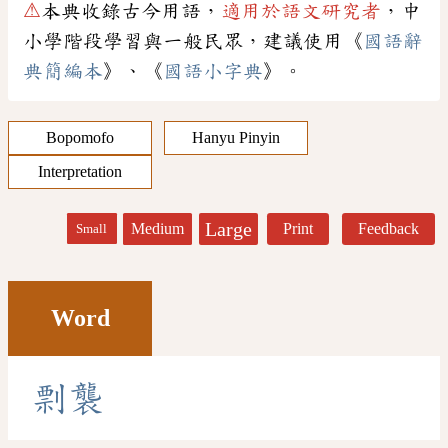
⚠
本典收錄古今用語，
適用於語文研究者
，中
小學階段學習與一般民眾，建議使用《
國語辭
典簡編本
》、《
國語小字典
》。
Bopomofo
Hanyu Pinyin
Interpretation
Large
Medium
Print
Feedback
Small
Word
剽
襲