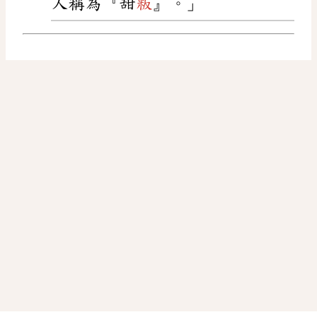
人稱為『甜
粄
』。」