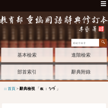
☰
基本檢索
進階檢索
部首索引
辭典附錄
ˇ
:::
首頁
>
辭典檢視
「
」
粄 :
ㄅㄢ