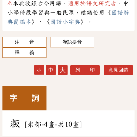
⚠
本典收錄古今用語，
適用於語文研究者
，中
小學階段學習與一般民眾，建議使用《
國語辭
典簡編本
》、《
國語小字典
》。
注 音
漢語拼音
釋 義
大
中
列 印
意見回饋
小
字 詞
粄
[米部-4畫-共10畫]