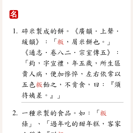
名
碎米製成的餅。《廣韻．上聲．
緩韻》：「
粄
，屑米餅也。」
《通志．卷八二．宗室傳五》：
「鈞，字宣禮，年五歲，所生區
貴人病，便加慘悴，左右依常以
五色
粄
飴之，不肯食，曰：『須
待姨差。』」
一種米製的食品。如：「
粄
條」、「過年吃的甜年糕，客家