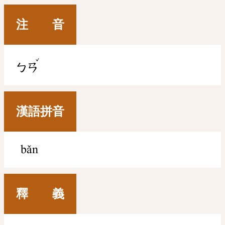
注 音
ˇ
ㄅㄢ
漢語拼音
bǎn
釋 義