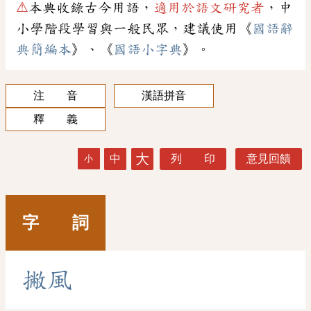
⚠
本典收錄古今用語，
適用於語文研究者
，中
小學階段學習與一般民眾，建議使用《
國語辭
典簡編本
》、《
國語小字典
》。
注 音
漢語拼音
釋 義
大
中
列 印
意見回饋
小
字 詞
撇
風