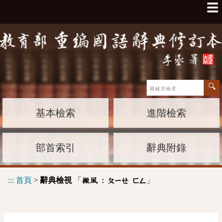
☰
基本檢索
進階檢索
部首索引
辭典附錄
:::
首頁
>
辭典檢視
「
」
撇風 :
ㄆㄧㄝ
ㄈㄥ