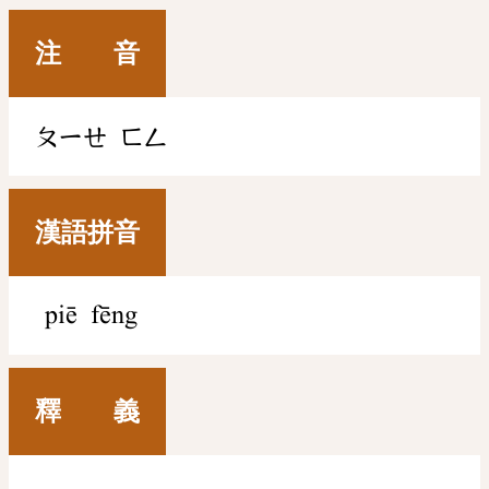
注 音
ㄆㄧㄝ
ㄈㄥ
漢語拼音
piē fēng
釋 義