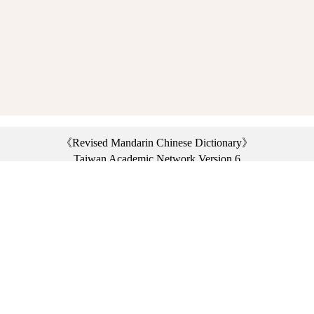
《Revised Mandarin Chinese Dictionary》
Taiwan Academic Network Version 6
©2021 Ministry of Education, R.O.C. All rights reserved.
︿
:::
Privacy statement
|
Dictionary network
|
Opinion exchange
|
Network Links
Headquarters: No. 2, Sanshu Rd., Sanxia Dist., New Taipei City 23703, Taiwan
(R.O.C.)、