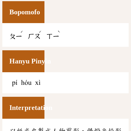
Bopomofo
ˊ
ˊ
ˋ
ㄆㄧ
ㄏㄡ
ㄒㄧ
Hanyu Pinyin
pí hóu xì
Interpretation
以紙或皮製成人物剪影，借燈光投影