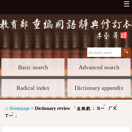
☰
Basic search
Advanced search
Radical index
Dictionary appendix
ˊ
ˊ
:::
Homepage
>
Dictionary review
「
皮猴戲 :
ㄆㄧ
ㄏㄡ
ˋ
」
ㄒㄧ