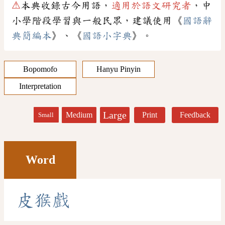
⚠
本典收錄古今用語，
適用於語文研究者
，中
小學階段學習與一般民眾，建議使用《
國語辭
典簡編本
》、《
國語小字典
》。
Bopomofo
Hanyu Pinyin
Interpretation
Large
Medium
Print
Feedback
Small
Word
皮
猴
戲