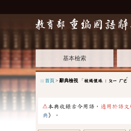
基本檢索
ˊ
:::
首頁
>
辭典檢視
「
被褐懷珠 :
ㄆㄧ
ㄏㄜ
⚠
本典收錄古今用語，
適用於語文
典
》。