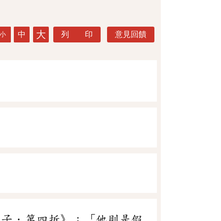
大
中
列 印
意見回饋
小
沖子．第四折》：「他則是假