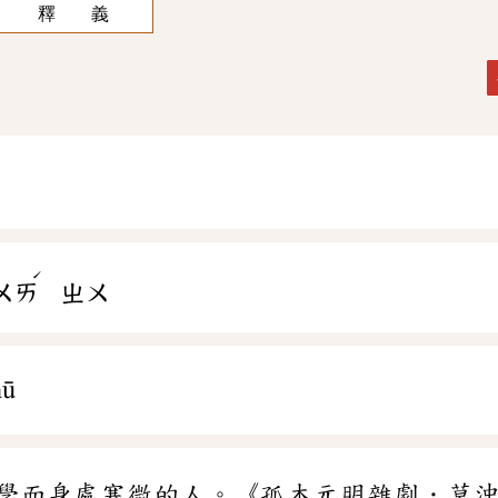
釋 義
ˊ
ㄨㄞ
ㄓㄨ
hū
學而身處寒微的人。《孤本元明雜劇．莫