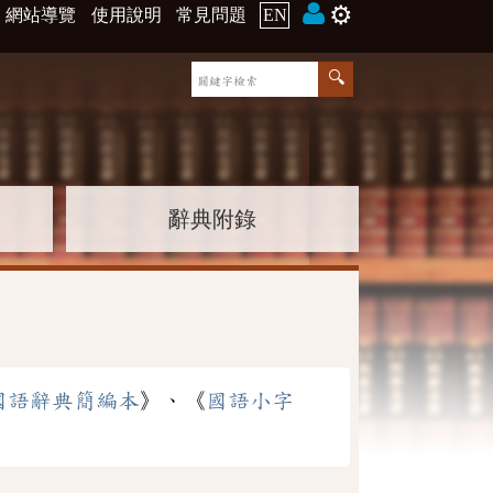
⚙️
網站導覽
使用說明
常見問題
EN
辭典附錄
國語辭典簡編本
》、《
國語小字