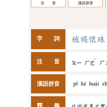
注 音
漢語拼音
被
褐
懷
珠
字 詞
ˊ
注 音
ㄆㄧ
ㄏㄜ
ㄏ
漢語拼音
pī hé huái z
釋 義
比喻有真才實