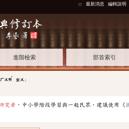
:::
最新消息
編輯說明
進階檢索
部首索引
ˊ
」
ㄏㄨㄞ
ㄓㄨ
研究者
，中小學階段學習與一般民眾，建議使用《