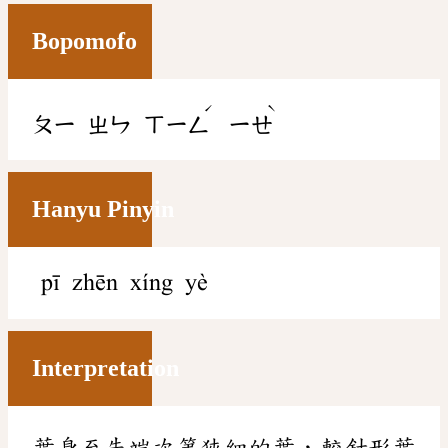
Bopomofo
ˊ
ˋ
ㄆㄧ
ㄓㄣ
ㄒㄧㄥ
ㄧㄝ
Hanyu Pinyin
pī zhēn xíng yè
Interpretation
葉身至先端次第狹細的葉，較針形葉