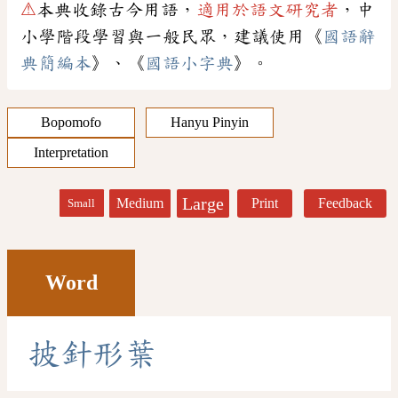
⚠
本典收錄古今用語，
適用於語文研究者
，中
小學階段學習與一般民眾，建議使用《
國語辭
典簡編本
》、《
國語小字典
》。
Bopomofo
Hanyu Pinyin
Interpretation
Large
Medium
Print
Feedback
Small
Word
披
針
形
葉