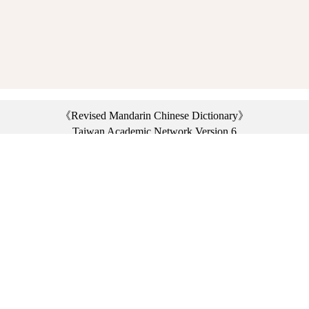
《Revised Mandarin Chinese Dictionary》
Taiwan Academic Network Version 6
©2021 Ministry of Education, R.O.C. All rights reserved.
︿
:::
Privacy statement
|
Dictionary network
|
Opinion exchange
|
Network Links
Headquarters: No. 2, Sanshu Rd., Sanxia Dist., New Taipei City 23703, Taiwan
(R.O.C.)、
Taipei Branch: No. 179, Sec. 1, Heping E. Rd., Daan Dist., Taipei City 10644,
Taiwan (R.O.C.)、