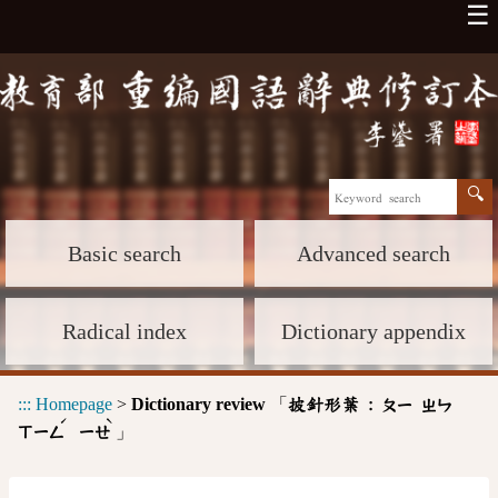
☰
Basic search
Advanced search
Radical index
Dictionary appendix
:::
Homepage
>
Dictionary review
「
披針形葉 :
ㄆㄧ
ㄓㄣ
ˊ
ˋ
」
ㄒㄧㄥ
ㄧㄝ