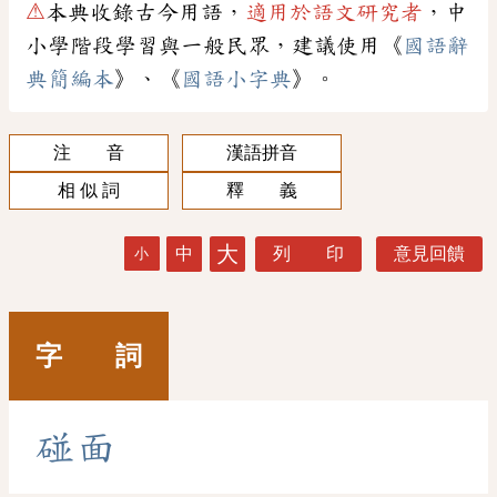
⚠
本典收錄古今用語，
適用於語文研究者
，中
小學階段學習與一般民眾，建議使用《
國語辭
典簡編本
》、《
國語小字典
》。
注 音
漢語拼音
相 似 詞
釋 義
大
中
列 印
意見回饋
小
字 詞
碰
面