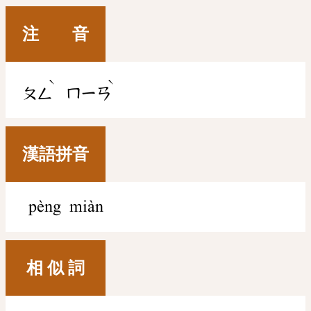
注 音
ˋ
ˋ
ㄆㄥ
ㄇㄧㄢ
漢語拼音
pèng miàn
相 似 詞