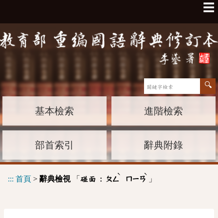
☰
基本檢索
進階檢索
部首索引
辭典附錄
ˋ
ˋ
:::
首頁
>
辭典檢視
「
」
碰面 :
ㄆㄥ
ㄇㄧㄢ