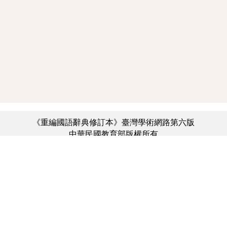
《重編國語辭典修訂本》臺灣學術網路第六版
中華民國教育部版權所有
:::
個資法及隱私聲明
|
辭典公眾授權網
|
意見交流
|
網網相連
三峽總院區地址：新北市三峽區三樹路2號、
︿
臺北院區地址：臺北市大安區和平東路一段179號、