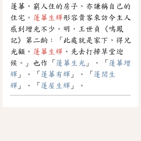
蓬蓽，窮人住的房子，亦謙稱自己的
住宅。
蓬蓽生輝
形容貴客來訪令主人
感到增光不少。明．王世貞《鳴鳳
記》第二齣：「此處就是家下，得兄
光顧，
蓬蓽生輝
，先去打掃草堂迎
候。」也作「
蓬蓽生光
」、「
蓬蓽增
輝
」、「
蓬蓽有輝
」、「
蓬閭生
輝
」、「
蓬屋生輝
」。