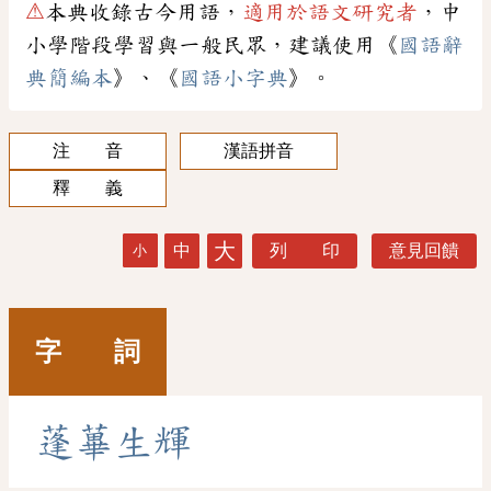
⚠
本典收錄古今用語，
適用於語文研究者
，中
小學階段學習與一般民眾，建議使用《
國語辭
典簡編本
》、《
國語小字典
》。
注 音
漢語拼音
釋 義
大
中
列 印
意見回饋
小
字 詞
蓬
蓽
生
輝