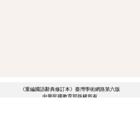
《重編國語辭典修訂本》臺灣學術網路第六版
中華民國教育部版權所有
:::
個資法及隱私聲明
|
辭典公眾授權網
|
意見交流
|
網網相連