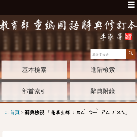
☰
基本檢索
進階檢索
部首索引
辭典附錄
ˊ
ˋ
:::
首頁
>
辭典檢視
「
」
蓬蓽生輝 :
ㄆㄥ
ㄅㄧ
ㄕㄥ
ㄏㄨㄟ