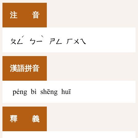
注 音
ˊ
ˋ
ㄆㄥ
ㄅㄧ
ㄕㄥ
ㄏㄨㄟ
漢語拼音
péng bì shēng huī
釋 義