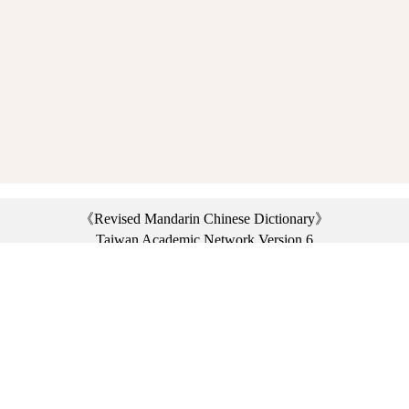
《Revised Mandarin Chinese Dictionary》
Taiwan Academic Network Version 6
©2021 Ministry of Education, R.O.C. All rights reserved.
︿
:::
Privacy statement
|
Dictionary network
|
Opinion exchange
|
Network Links