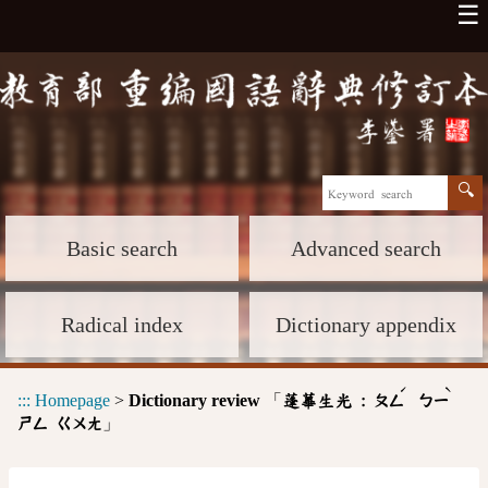
☰
Basic search
Advanced search
Radical index
Dictionary appendix
ˊ
ˋ
:::
Homepage
>
Dictionary review
「
蓬蓽生光 :
ㄆㄥ
ㄅㄧ
」
ㄕㄥ
ㄍㄨㄤ