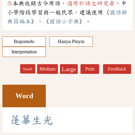
⚠
本典收錄古今用語，
適用於語文研究者
，中
小學階段學習與一般民眾，建議使用《
國語辭
典簡編本
》、《
國語小字典
》。
Bopomofo
Hanyu Pinyin
Interpretation
Large
Medium
Print
Feedback
Small
Word
蓬
蓽
生
光