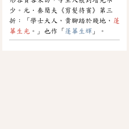
少。元．秦𥳑夫《剪髮待賓》第三
折：「學士大人，貴腳踏於賤地，
蓬
蓽生光
。」也作「
蓬蓽生輝
」。