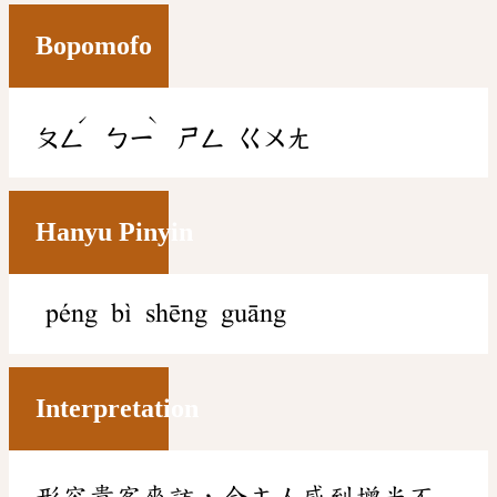
Bopomofo
ˊ
ˋ
ㄆㄥ
ㄅㄧ
ㄕㄥ
ㄍㄨㄤ
Hanyu Pinyin
péng bì shēng guāng
Interpretation
形容貴客來訪，令主人感到增光不