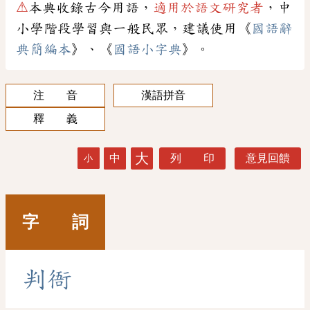
⚠
本典收錄古今用語，
適用於語文研究者
，中
小學階段學習與一般民眾，建議使用《
國語辭
典簡編本
》、《
國語小字典
》。
注 音
漢語拼音
釋 義
大
中
列 印
意見回饋
小
字 詞
判
衙