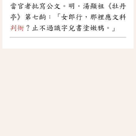
當官者批寫公文。明．湯顯祖《牡丹
亭》第七齣：「女郎行，那裡應文科
判衙
？止不過識字兒書塗嫩鴉。」