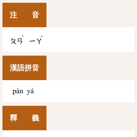
注 音
ˋ
ˊ
ㄆㄢ
ㄧㄚ
漢語拼音
pàn yá
釋 義