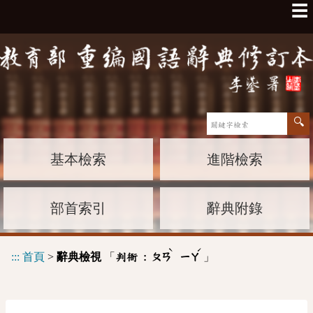
☰
基本檢索
進階檢索
部首索引
辭典附錄
ˋ
ˊ
:::
首頁
>
辭典檢視
「
」
判衙 :
ㄆㄢ
ㄧㄚ