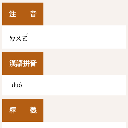
注 音
ˊ
ㄉㄨㄛ
漢語拼音
duó
釋 義