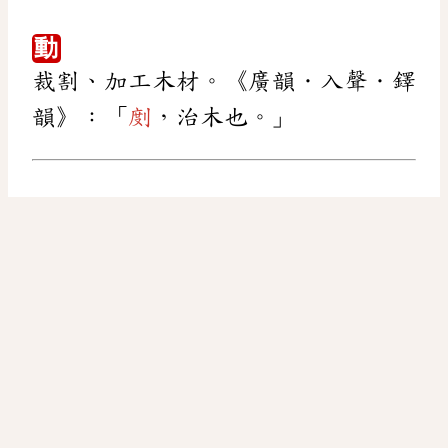
動
裁割、加工木材。《廣韻．入聲．鐸
韻》：「
剫
，治木也。」