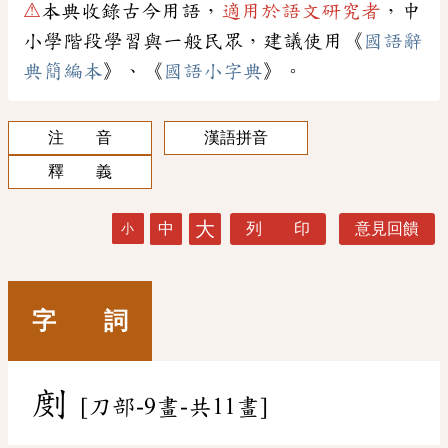
⚠
本典收錄古今用語，
適用於語文研究者
，中
小學階段學習與一般民眾，建議使用《
國語辭
典簡編本
》、《
國語小字典
》。
注 音
漢語拼音
釋 義
大
中
列 印
意見回饋
小
字 詞
剫
[刀部-9畫-共11畫]