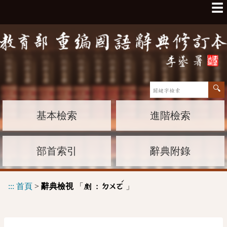
☰
基本檢索
進階檢索
部首索引
辭典附錄
ˊ
:::
首頁
>
辭典檢視
「
」
剫 :
ㄉㄨㄛ