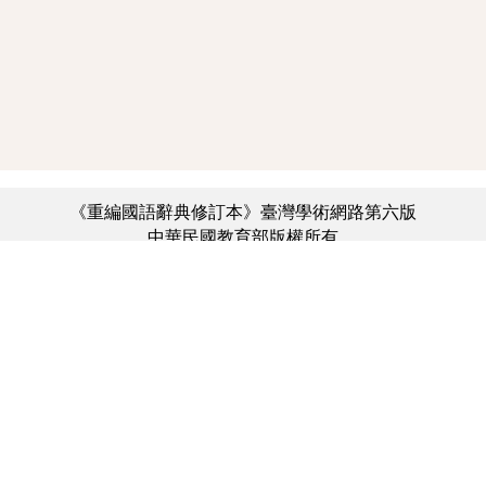
《重編國語辭典修訂本》臺灣學術網路第六版
中華民國教育部版權所有
:::
個資法及隱私聲明
|
辭典公眾授權網
|
意見交流
|
網網相連
三峽總院區地址：新北市三峽區三樹路2號、
︿
臺北院區地址：臺北市大安區和平東路一段179號、
臺中院區地址：臺中市豐原區師範街67號
電話總機：(02)7740-7890、
傳真：(02)7740-7064、
TANet VoIP：9009-7890
線上人數: 1758