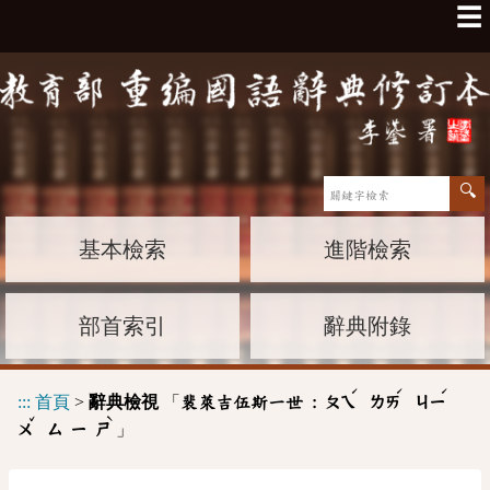
☰
基本檢索
進階檢索
部首索引
辭典附錄
ˊ
ˊ
ˊ
:::
首頁
>
辭典檢視
「
裴萊吉伍斯一世 :
ㄆㄟ
ㄌㄞ
ㄐㄧ
ˇ
ˋ
」
ㄨ
ㄙ
ㄧ
ㄕ