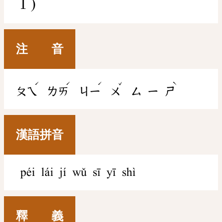
Ⅰ)
注 音
ˊ
ˊ
ˊ
ˇ
ˋ
ㄆㄟ
ㄌㄞ
ㄐㄧ
ㄨ
ㄙ
ㄧ
ㄕ
漢語拼音
péi lái jí wǔ sī yī shì
釋 義