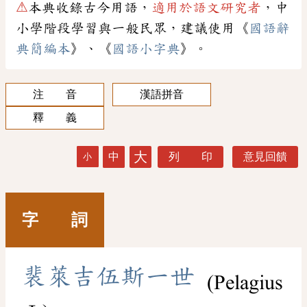
⚠
本典收錄古今用語，
適用於語文研究者
，中
小學階段學習與一般民眾，建議使用《
國語辭
典簡編本
》、《
國語小字典
》。
注 音
漢語拼音
釋 義
大
中
列 印
意見回饋
小
字 詞
裴
萊
吉
伍
斯
一
世
(Pelagius