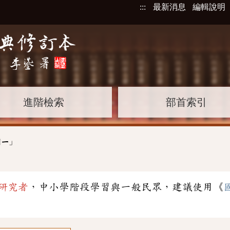
:::
最新消息
編輯說明
進階檢索
部首索引
」
ㄐㄧ
研究者
，中小學階段學習與一般民眾，建議使用《