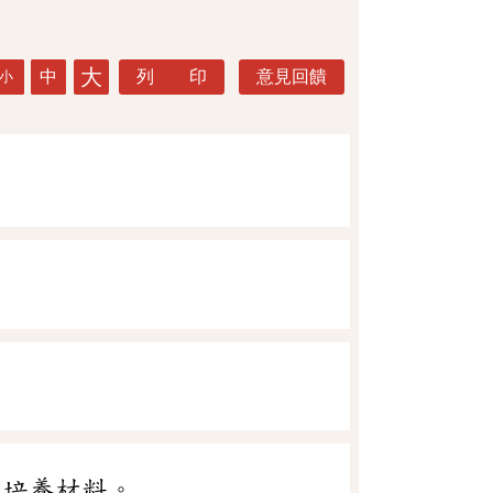
大
中
列 印
意見回饋
小
的培養材料。