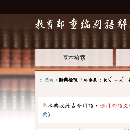
基本檢索
ˊ
ˇ
:::
首頁
>
辭典檢視
「
培養基 :
ㄆㄟ
ㄧㄤ
⚠
本典收錄古今用語，
適用於語文
典
》。