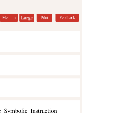
Large
Medium
Print
Feedback
bolic Instruction