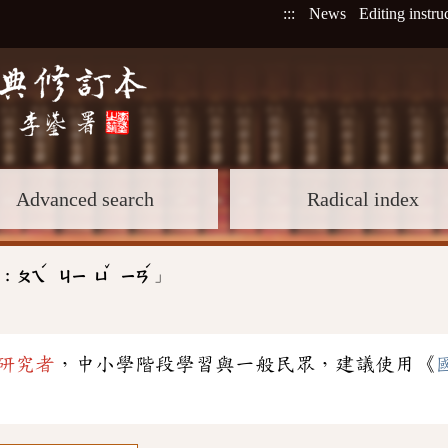
:::
News
Editing instru
Advanced search
Radical index
ˊ
ˇ
ˊ
」
 :
ㄆㄟ
ㄐㄧ
ㄩ
ㄧㄢ
研究者
，中小學階段學習與一般民眾，建議使用《