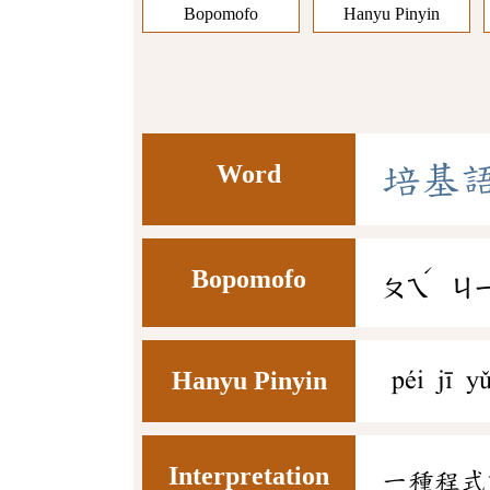
Bopomofo
Hanyu Pinyin
Word
培
基
ˊ
Bopomofo
ㄆㄟ
ㄐ
Hanyu Pinyin
péi jī y
Interpretation
一種程式語言，