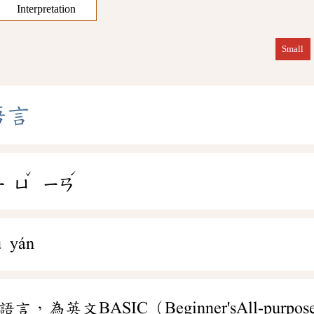
Interpretation
Small
語
言
ˇ
ˊ
ㄧ
ㄩ
ㄧㄢ
ǔ yán
為英文BASIC（Beginner'sAll-purpose Sym