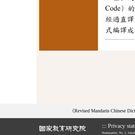
Code
經過直譯
式編譯成
《Revised Mandarin Chinese Di
:::
Privacy sta
Headquarters: No. 2, Sans