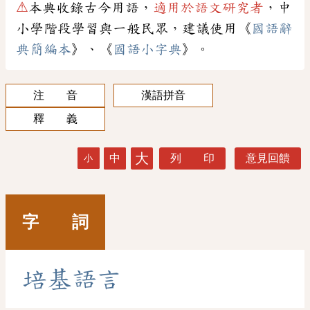
⚠
本典收錄古今用語，
適用於語文研究者
，中
小學階段學習與一般民眾，建議使用《
國語辭
典簡編本
》、《
國語小字典
》。
注 音
漢語拼音
釋 義
大
中
列 印
意見回饋
小
字 詞
培
基
語
言