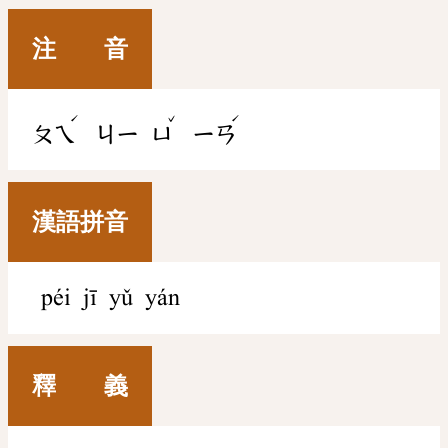
注 音
ˊ
ˇ
ˊ
ㄆㄟ
ㄐㄧ
ㄩ
ㄧㄢ
漢語拼音
péi jī yǔ yán
釋 義