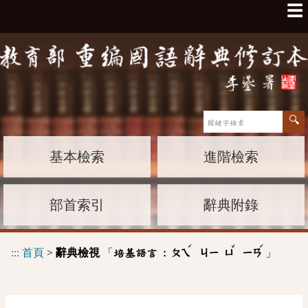
☰
基本檢索
進階檢索
部首索引
辭典附錄
ˊ
ˇ
ˊ
:::
首頁
>
辭典檢視
「
」
培基語言 :
ㄆㄟ
ㄐㄧ
ㄩ
ㄧㄢ