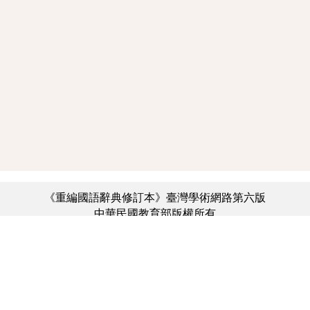
《重編國語辭典修訂本》臺灣學術網路第六版
中華民國教育部版權所有
:::
個資法及隱私聲明
|
辭典公眾授權網
|
意見交流
|
網網相連