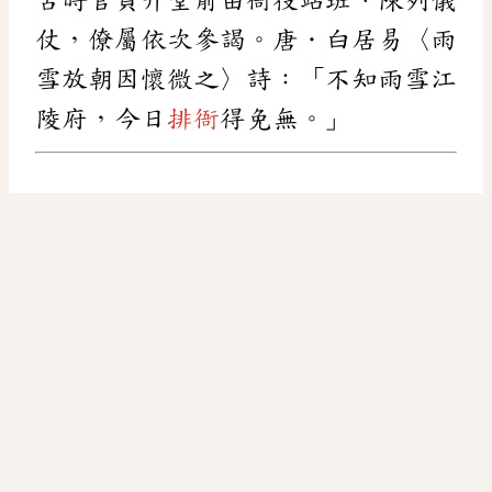
仗，僚屬依次參謁。唐．白居易〈雨
雪放朝因懷微之〉詩：「不知雨雪江
陵府，今日
排衙
得免無。」