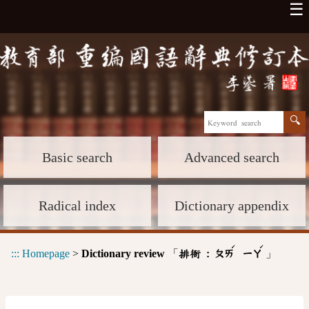
☰
Basic search
Advanced search
Radical index
Dictionary appendix
ˊ
ˊ
:::
Homepage
>
Dictionary review
「
」
排衙 :
ㄆㄞ
ㄧㄚ