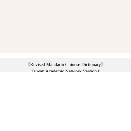
《Revised Mandarin Chinese Dictionary》
Taiwan Academic Network Version 6
©2021 Ministry of Education, R.O.C. All rights reserved.
︿
:::
Privacy statement
|
Dictionary network
|
Opinion exchange
|
Network Links
Headquarters: No. 2, Sanshu Rd., Sanxia Dist., New Taipei City 23703, Taiwan