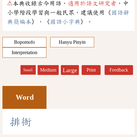
⚠
本典收錄古今用語，
適用於語文研究者
，中
小學階段學習與一般民眾，建議使用《
國語辭
典簡編本
》、《
國語小字典
》。
Bopomofo
Hanyu Pinyin
Interpretation
Large
Medium
Print
Feedback
Small
Word
排
衙