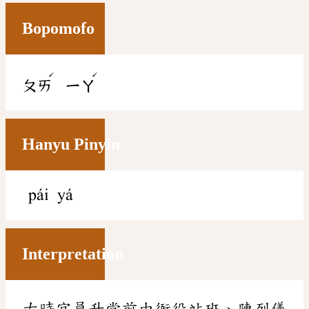
Bopomofo
ˊ
ˊ
ㄆㄞ
ㄧㄚ
Hanyu Pinyin
pái yá
Interpretation
古時官員升堂前由衙役站班、陳列儀