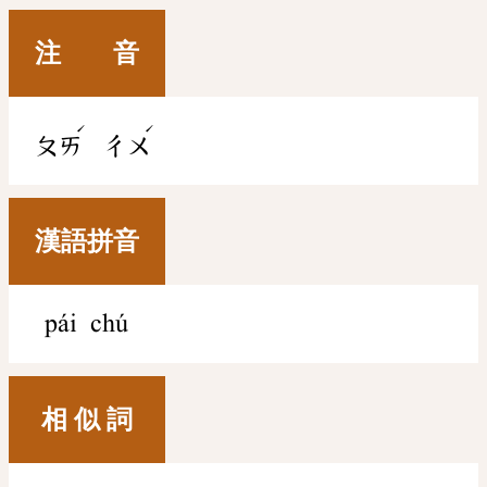
注 音
ˊ
ˊ
ㄆㄞ
ㄔㄨ
漢語拼音
pái chú
相 似 詞