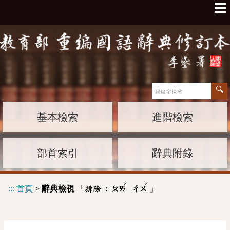
☰
基本檢索
進階檢索
部首索引
辭典附錄
ˊ
ˊ
:::
首頁
>
辭典檢視
「
」
排除 :
ㄆㄞ
ㄔㄨ