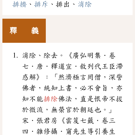
排擠
、
排斥
、排出、
消除
釋 義
消除、除去。《廣弘明集．卷
七．唐．釋道宣．敘列代王臣滯
惑解》：「然濟極言罔僧，深訾
佛者，統知上書，必不會旨，亦
知不能
排除
佛法，直是恨帝不拔
於微流，無榮官於朝廷也。」
宋．張君房《雲笈七籤．卷三
四．雜修攝．甯先生導引養生