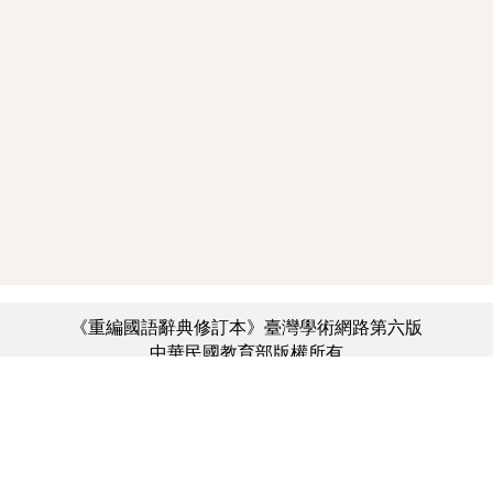
《重編國語辭典修訂本》臺灣學術網路第六版
中華民國教育部版權所有
:::
個資法及隱私聲明
|
辭典公眾授權網
|
意見交流
|
網網相連