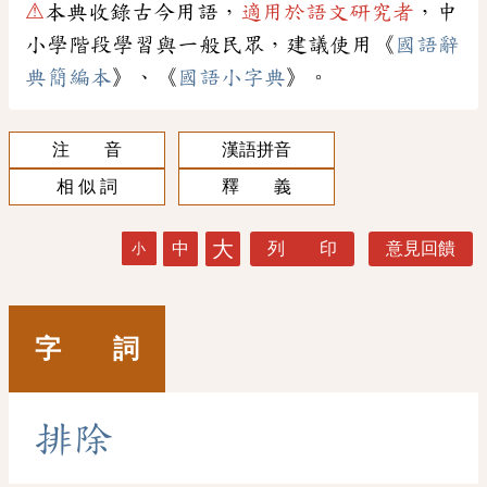
⚠
本典收錄古今用語，
適用於語文研究者
，中
小學階段學習與一般民眾，建議使用《
國語辭
典簡編本
》、《
國語小字典
》。
注 音
漢語拼音
相 似 詞
釋 義
大
中
列 印
意見回饋
小
字 詞
排
除