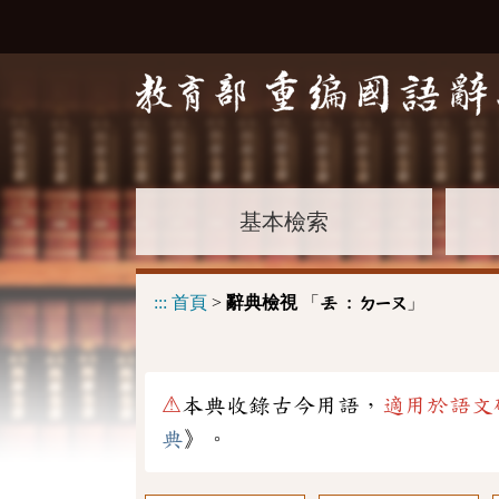
基本檢索
:::
首頁
>
辭典檢視
「
」
丟 :
ㄉㄧㄡ
⚠
本典收錄古今用語，
適用於語文
典
》。