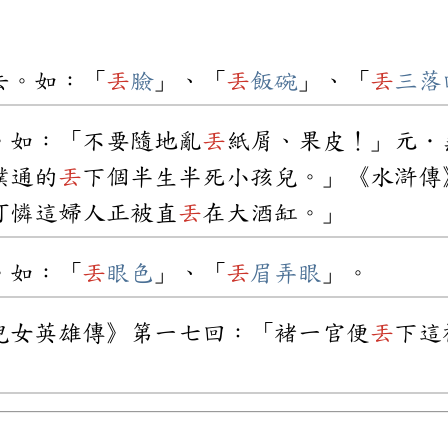
去。如：「
丟
臉
」、「
丟
飯碗
」、「
丟
三落
。如：「不要隨地亂
丟
紙屑、果皮！」元．
撲通的
丟
下個半生半死小孩兒。」《水滸傳
可憐這婦人正被直
丟
在大酒缸。」
。如：「
丟
眼色
」、「
丟
眉弄眼
」。
兒女英雄傳》第一七回：「褚一官便
丟
下這