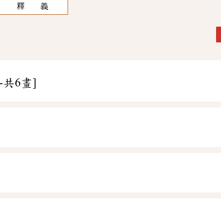
釋 義
-共6畫]