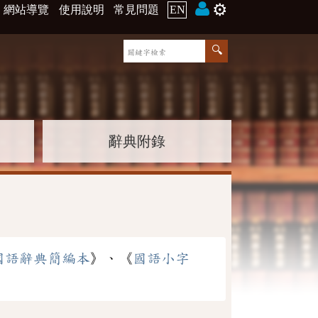
⚙️
網站導覽
使用說明
常見問題
EN
辭典附錄
國語辭典簡編本
》、《
國語小字