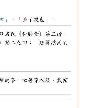
四
」、「
丟
了錢包」。
無名氏《抱妝盒》第三折：
》第二九回：「聽得撲同的
裡的事，忙著穿衣服、戴帽