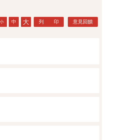
大
中
列 印
意見回饋
小