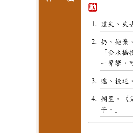
動
遺失、失
扔、拋棄
「金水橋
一聲響，
遞、投送
擱置。《
子。」