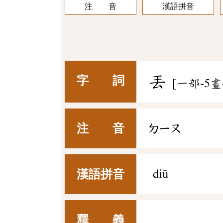
注 音
漢語拼音
丟
字 詞
[一部-5畫
注 音
ㄉㄧㄡ
漢語拼音
diū
釋 義