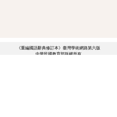
《重編國語辭典修訂本》臺灣學術網路第六版
中華民國教育部版權所有
:::
個資法及隱私聲明
|
辭典公眾授權網
|
意見交流
|
網網相連
三峽總院區地址：新北市三峽區三樹路2號、
︿
臺北院區地址：臺北市大安區和平東路一段179號、
臺中院區地址：臺中市豐原區師範街67號
電話總機：(02)7740-7890、
傳真：(02)7740-7064、
TANet VoIP：9009-7890
線上人數: 4064