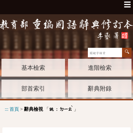
☰
基本檢索
進階檢索
部首索引
辭典附錄
ˋ
:::
首頁
>
辭典檢視
「
」
誂 :
ㄉㄧㄠ