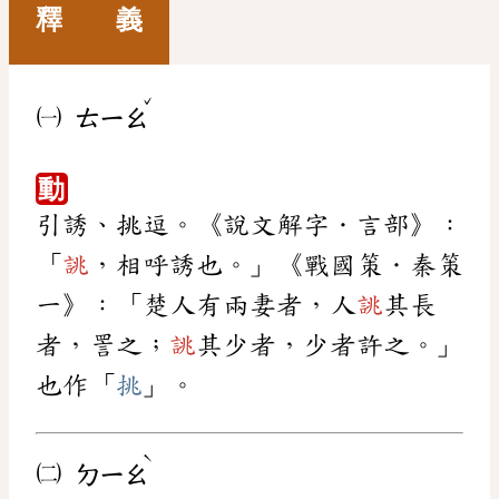
釋 義
ˇ
㈠
ㄊㄧㄠ
動
引誘、挑逗。《說文解字．言部》：
「
誂
，相呼誘也。」《戰國策．秦策
一》：「楚人有兩妻者，人
誂
其長
者，詈之；
誂
其少者，少者許之。」
也作「
挑
」。
ˋ
㈡
ㄉㄧㄠ