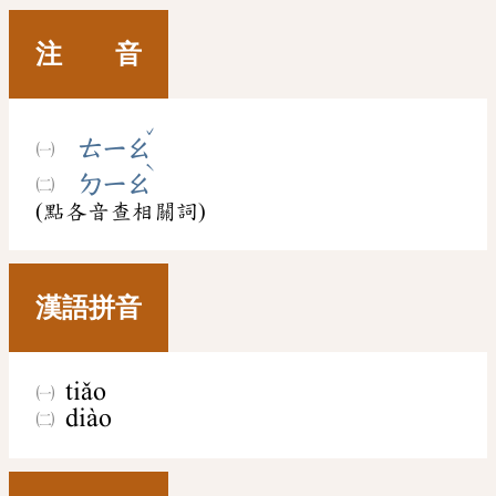
注 音
ˇ
ㄊㄧㄠ
ˋ
ㄉㄧㄠ
(點各音查相關詞)
漢語拼音
tiǎo
diào