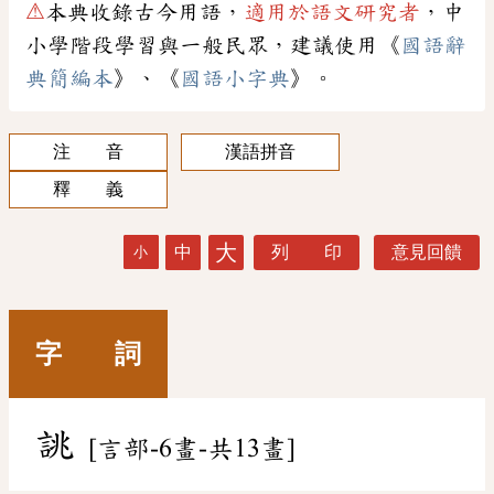
⚠
本典收錄古今用語，
適用於語文研究者
，中
小學階段學習與一般民眾，建議使用《
國語辭
典簡編本
》、《
國語小字典
》。
注 音
漢語拼音
釋 義
大
中
列 印
意見回饋
小
字 詞
誂
[言部-6畫-共13畫]