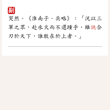
副
突然。《淮南子．兵略》：「況以三
軍之眾，赴水火而不還踵乎，雖
誂
合
刃於天下，誰敢在於上者。」