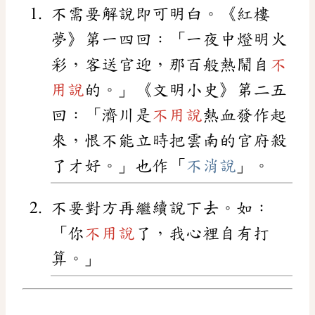
不需要解說即可明白。《紅樓
夢》第一四回：「一夜中燈明火
彩，客送官迎，那百般熱鬧自
不
用說
的。」《文明小史》第二五
回：「濟川是
不用說
熱血發作起
來，恨不能立時把雲南的官府殺
了才好。」也作「
不消說
」。
不要對方再繼續說下去。如：
「你
不用說
了，我心裡自有打
算。」