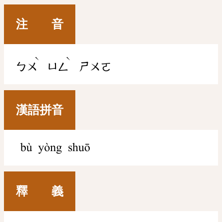
注 音
ˋ
ˋ
ㄅㄨ
ㄩㄥ
ㄕㄨㄛ
漢語拼音
bù yòng shuō
釋 義