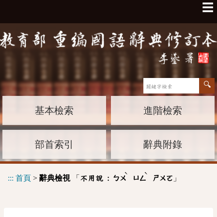
☰
基本檢索
進階檢索
部首索引
辭典附錄
ˋ
ˋ
:::
首頁
>
辭典檢視
「
」
不用說 :
ㄅㄨ
ㄩㄥ
ㄕㄨㄛ