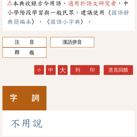
⚠
本典收錄古今用語，
適用於語文研究者
，中
小學階段學習與一般民眾，建議使用《
國語辭
典簡編本
》、《
國語小字典
》。
注 音
漢語拼音
釋 義
大
中
列 印
意見回饋
小
字 詞
不
用
說