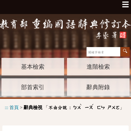
☰
基本檢索
進階檢索
部首索引
辭典附錄
ˋ
ˊ
:::
首頁
>
辭典檢視
「
」
不由分說 :
ㄅㄨ
ㄧㄡ
ㄈㄣ
ㄕㄨㄛ