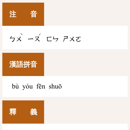
注 音
ˋ
ˊ
ㄅㄨ
ㄧㄡ
ㄈㄣ
ㄕㄨㄛ
漢語拼音
bù yóu fēn shuō
釋 義