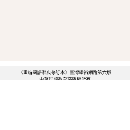
《重編國語辭典修訂本》臺灣學術網路第六版
中華民國教育部版權所有
:::
個資法及隱私聲明
|
辭典公眾授權網
|
意見交流
|
網網相連
三峽總院區地址：新北市三峽區三樹路2號、
︿
臺北院區地址：臺北市大安區和平東路一段179號、