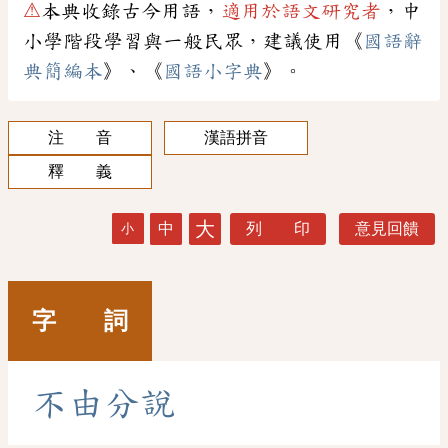
⚠
本典收錄古今用語，
適用於語文研究者
，中
小學階段學習與一般民眾，建議使用《
國語辭
典簡編本
》、《
國語小字典
》。
注 音
漢語拼音
釋 義
大
中
列 印
意見回饋
小
字 詞
不
由
分
說