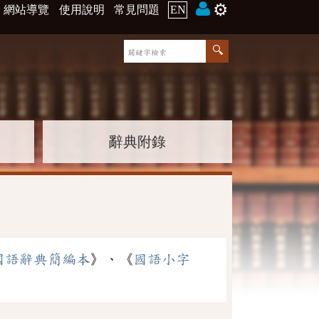
⚙️
網站導覽
使用說明
常見問題
EN
辭典附錄
國語辭典簡編本
》、《
國語小字