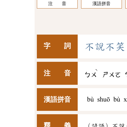
注 音
漢語拼音
不
說
不
笑
字 詞
ˋ
注 音
ㄅㄨ
ㄕㄨㄛ
漢語拼音
bù shuō bù x
釋 義
（諺語）不說