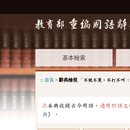
基本檢索
:::
首頁
>
辭典檢視
「
不說不笑，不打不叫 
⚠
本典收錄古今用語，
適用於語文
典
》。