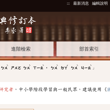
:::
最新消息
編輯說明
進階檢索
部首索引
ˋ
ˋ
ˋ
ˋ
ˇ
ˋ
ˋ
」
:
，
ㄅㄨ
ㄕㄨㄛ
ㄅㄨ
ㄒㄧㄠ
ㄅㄨ
ㄉㄚ
ㄅㄨ
ㄐㄧㄠ
研究者
，中小學階段學習與一般民眾，建議使用《