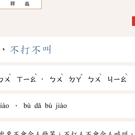
釋 義
，
不
打
不
叫
ˋ
ˋ
ˋ
ˇ
ˋ
ˋ
，
ㄅㄨ
ㄒㄧㄠ
ㄅㄨ
ㄉㄚ
ㄅㄨ
ㄐㄧㄠ
iào ， bù dǎ bù jiào
出來不會令人發笑；不打人不會令人喊叫