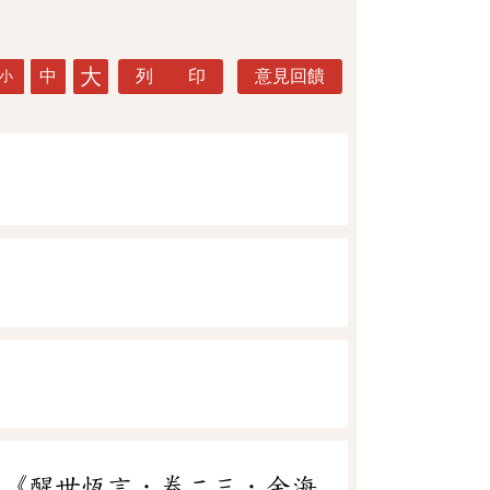
大
中
列 印
意見回饋
小
。《醒世恆言．卷二三．金海