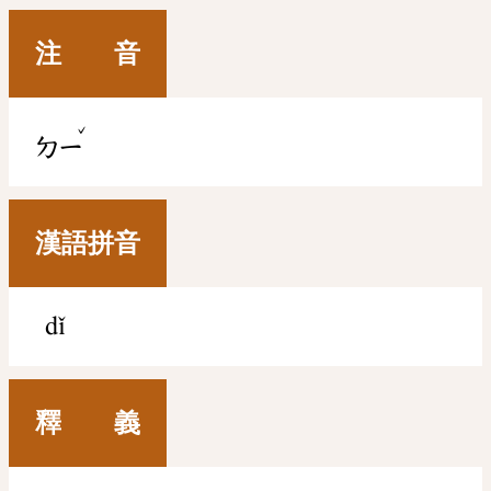
注 音
ˇ
ㄉㄧ
漢語拼音
dǐ
釋 義