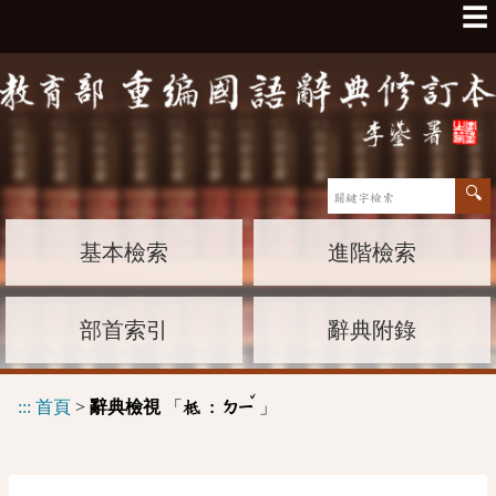
☰
基本檢索
進階檢索
部首索引
辭典附錄
ˇ
:::
首頁
>
辭典檢視
「
」
柢 :
ㄉㄧ