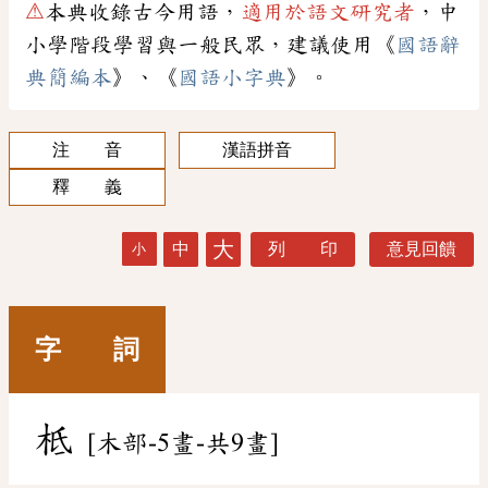
⚠
本典收錄古今用語，
適用於語文研究者
，中
小學階段學習與一般民眾，建議使用《
國語辭
典簡編本
》、《
國語小字典
》。
注 音
漢語拼音
釋 義
大
中
列 印
意見回饋
小
字 詞
柢
[木部-5畫-共9畫]