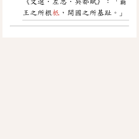
《文選．左思．吳都賦》：「霸
王之所根
柢
，開國之所基趾。」