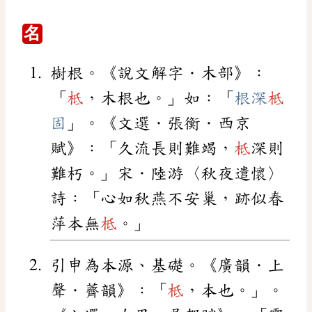
名
樹根。《說文解字．木部》：
「
柢
，木根也。」如：「
根深
柢
固
」。《文選．張衡．西京
賦》：「久流長則難竭，
柢
深則
難朽。」宋．陸游〈秋夜遣懷〉
詩：「心如秋燕不安巢，跡似春
萍本無
柢
。」
引申為本源、基礎。《廣韻．上
聲．薺韻》：「
柢
，本也。」。