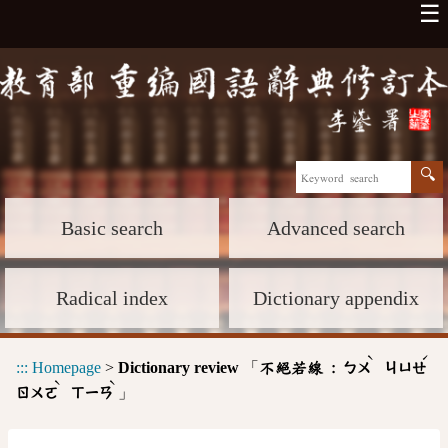
☰
Basic search
Advanced search
Radical index
Dictionary appendix
ˋ
ˊ
:::
Homepage
>
Dictionary review
「
不絕若線 :
ㄅㄨ
ㄐㄩㄝ
ˋ
ˋ
」
ㄖㄨㄛ
ㄒㄧㄢ