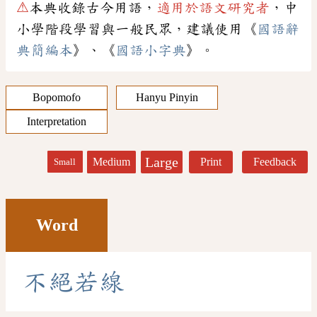
⚠
本典收錄古今用語，
適用於語文研究者
，中
小學階段學習與一般民眾，建議使用《
國語辭
典簡編本
》、《
國語小字典
》。
Bopomofo
Hanyu Pinyin
Interpretation
Large
Medium
Print
Feedback
Small
Word
不
絕
若
線