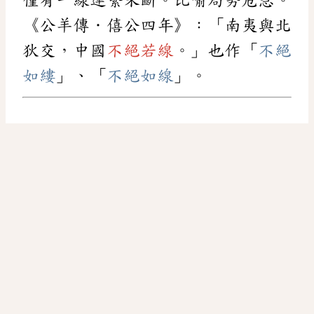
《公羊傳．僖公四年》：「南夷與北
狄交，中國
不絕若線
。」也作「
不絕
如縷
」、「
不絕如線
」。