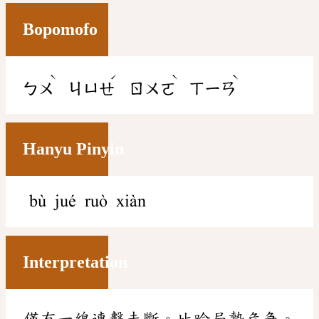
Bopomofo
ˋ
ˊ
ˋ
ˋ
ㄅㄨ
ㄐㄩㄝ
ㄖㄨㄛ
ㄒㄧㄢ
Hanyu Pinyin
bù jué ruò xiàn
Interpretation
僅有一線連繫未斷。比喻局勢危急。