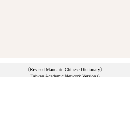
《Revised Mandarin Chinese Dictionary》
Taiwan Academic Network Version 6
©2021 Ministry of Education, R.O.C. All rights reserved.
︿
:::
Privacy statement
|
Dictionary network
|
Opinion exchange
|
Network Links