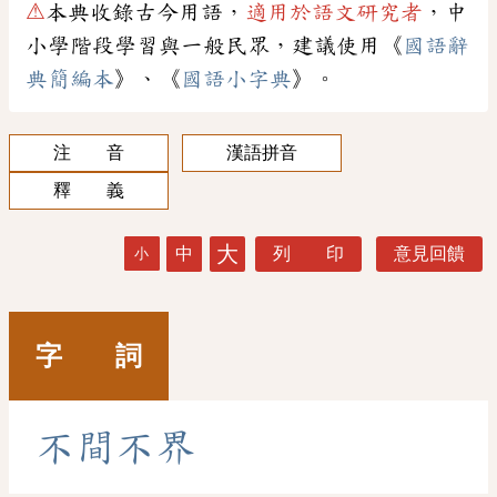
⚠
本典收錄古今用語，
適用於語文研究者
，中
小學階段學習與一般民眾，建議使用《
國語辭
典簡編本
》、《
國語小字典
》。
注 音
漢語拼音
釋 義
大
中
列 印
意見回饋
小
字 詞
不
間
不
界