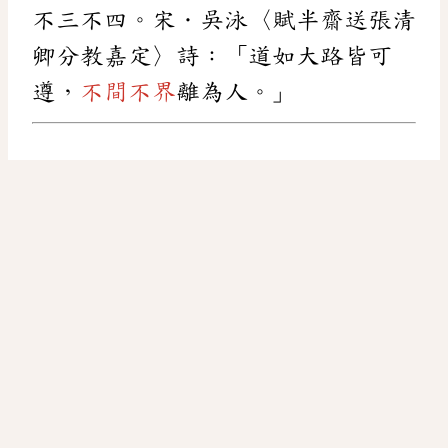
不三不四。宋．吳泳〈賦半齋送張清
卿分教嘉定〉詩：「道如大路皆可
遵，
不間不界
離為人。」