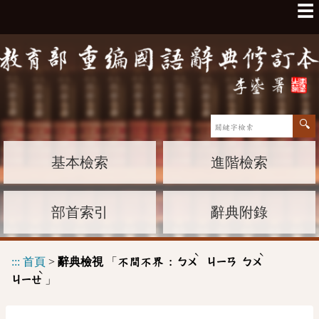
☰
基本檢索
進階檢索
部首索引
辭典附錄
ˋ
ˋ
:::
首頁
>
辭典檢視
「
不間不界 :
ㄅㄨ
ㄐㄧㄢ
ㄅㄨ
ˋ
」
ㄐㄧㄝ