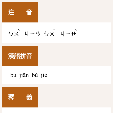
注 音
ˋ
ˋ
ˋ
ㄅㄨ
ㄐㄧㄢ
ㄅㄨ
ㄐㄧㄝ
漢語拼音
bù jiān bù jiè
釋 義