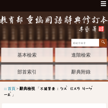
☰
基本檢索
進階檢索
部首索引
辭典附錄
ˋ
ˇ
:::
首頁
>
辭典檢視
「
不關緊要 :
ㄅㄨ
ㄍㄨㄢ
ㄐㄧㄣ
ˋ
」
ㄧㄠ