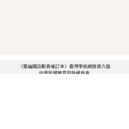
《重編國語辭典修訂本》臺灣學術網路第六版
中華民國教育部版權所有
:::
個資法及隱私聲明
|
辭典公眾授權網
|
意見交流
|
網網相連
三峽總院區地址：新北市三峽區三樹路2號、
︿
臺北院區地址：臺北市大安區和平東路一段179號、
臺中院區地址：臺中市豐原區師範街67號
電話總機：(02)7740-7890、