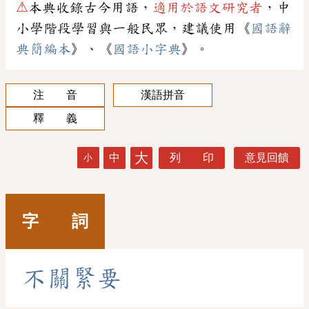
⚠
本典收錄古今用語，
適用於語文研究者
，中
小學階段學習與一般民眾，建議使用《
國語辭
典簡編本
》、《
國語小字典
》。
注 音
漢語拼音
釋 義
大
中
列 印
意見回饋
小
字 詞
不
關
緊
要