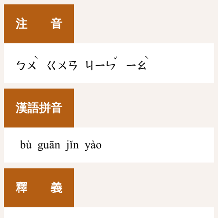
注 音
ˋ
ˇ
ˋ
ㄅㄨ
ㄍㄨㄢ
ㄐㄧㄣ
ㄧㄠ
漢語拼音
bù guān jǐn yào
釋 義