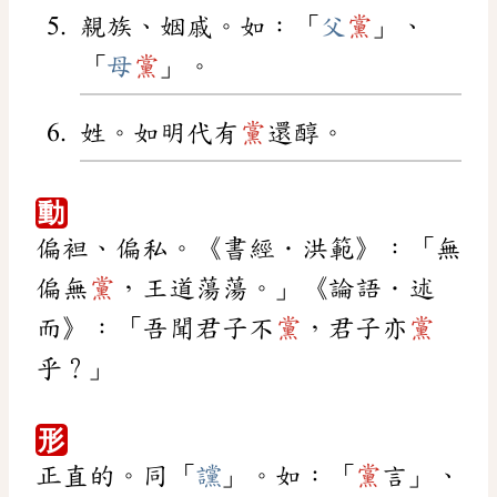
親族、姻戚。如：「
父
黨
」、
「
母
黨
」。
姓。如明代有
黨
還醇。
動
偏袒、偏私。《書經．洪範》：「無
偏無
黨
，王道蕩蕩。」《論語．述
而》：「吾聞君子不
黨
，君子亦
黨
乎？」
形
正直的。同「
讜
」。如：「
黨
言」、