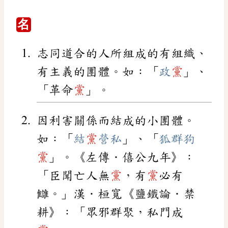
名
志同道合的人所組成的有組織、
有主義的團體。如：「
政
黨
」、
「革命
黨
」。
因利害關係而結成的小團體。
如：「
結
黨
營私
」、「
狐群狗
黨
」。《左傳．僖公九年》：
「臣聞亡人無
黨
，有
黨
必有
讎。」漢．桓寬《鹽鐵論．禁
耕》：「眾邪群聚，私門成