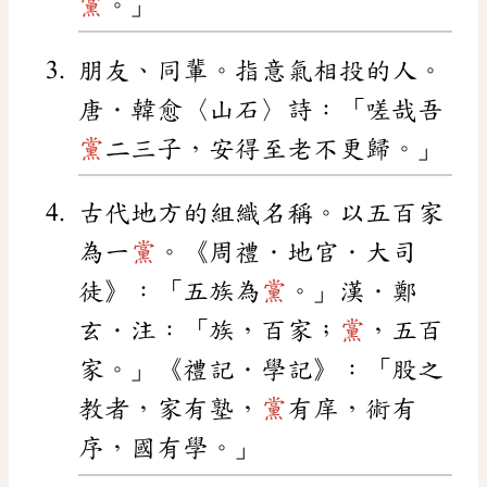
黨
。」
朋友、同輩。指意氣相投的人。
唐．韓愈〈山石〉詩：「嗟哉吾
黨
二三子，安得至老不更歸。」
古代地方的組織名稱。以五百家
為一
黨
。《周禮．地官．大司
徒》：「五族為
黨
。」漢．鄭
玄．注：「族，百家；
黨
，五百
家。」《禮記．學記》：「股之
教者，家有塾，
黨
有庠，術有
序，國有學。」