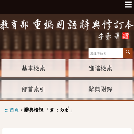
☰
基本檢索
進階檢索
部首索引
辭典附錄
ˇ
:::
首頁
>
辭典檢視
「
」
黨 :
ㄉㄤ