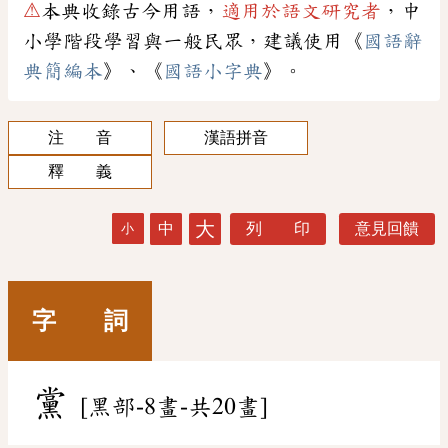
⚠
本典收錄古今用語，
適用於語文研究者
，中
小學階段學習與一般民眾，建議使用《
國語辭
典簡編本
》、《
國語小字典
》。
注 音
漢語拼音
釋 義
大
中
列 印
意見回饋
小
字 詞
黨
[黑部-8畫-共20畫]