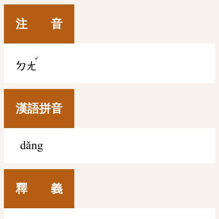
注 音
ˇ
ㄉㄤ
漢語拼音
dǎng
釋 義