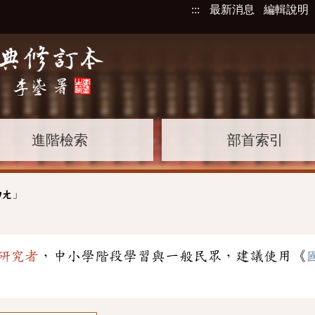
:::
最新消息
編輯說明
進階檢索
部首索引
」
ㄉㄤ
研究者
，中小學階段學習與一般民眾，建議使用《