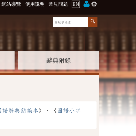
⚙️
網站導覽
使用說明
常見問題
EN
辭典附錄
國語辭典簡編本
》、《
國語小字