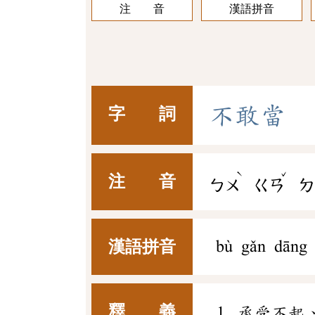
注 音
漢語拼音
不
敢
當
字 詞
ˋ
ˇ
注 音
ㄅㄨ
ㄍㄢ
ㄉ
漢語拼音
bù gǎn dāng
釋 義
承受不起