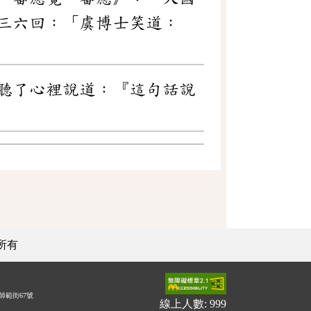
三六回：「虞博士笑道：
聽了心裡說道：『這句話說
所有
師範街67號
線上人數: 999