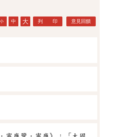
大
中
列 印
意見回饋
小
．審應覽．審應》：「大國