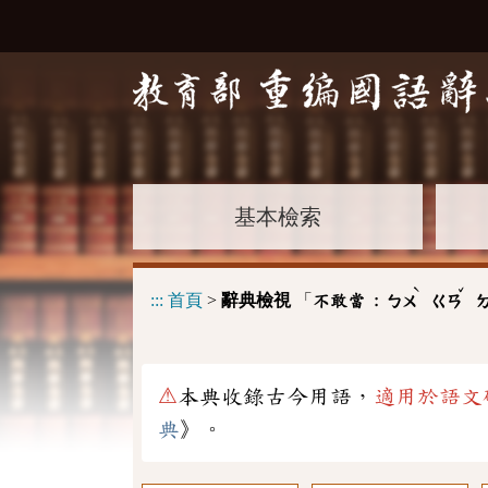
基本檢索
ˋ
ˇ
:::
首頁
>
辭典檢視
「
不敢當 :
ㄅㄨ
ㄍㄢ
⚠
本典收錄古今用語，
適用於語文
典
》。