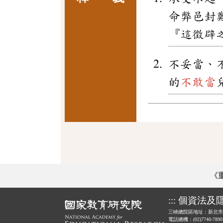
命弊邑封
『這徵辟
不妥當、
的
不敢當
《
:::
個資法及
三峽總院區地址：新北市
電話總機：(02)7740-789