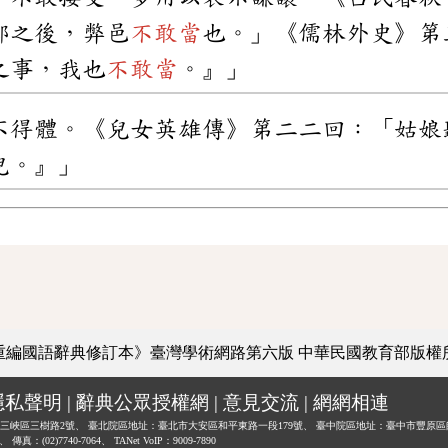
鄭之後，弊邑
不敢當
也。」《儒林外史》第
之事，我也
不敢當
。』」
不得體。《兒女英雄傳》第二二回：「姑娘
兒。』」
重編國語辭典修訂本》臺灣學術網路第六版
中華民國教育部版權
隱私聲明
|
辭典公眾授權網
|
意見交流
|
網網相連
三峽區三樹路2號、
臺北院區地址：臺北市大安區和平東路一段179號、
臺中院區地址：臺中市豐原區
0、
傳真：(02)7740-7064、
TANet VoIP：9009-7890