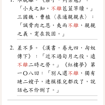
「小夫之知，
不離
苞苴竿牘。」
三國魏．曹植〈求通親親表〉：
「誠骨肉之恩，爽而
不離
，親親
之義，寔在敦固。」
差不多。《漢書．卷九四．匈奴
傳下》：「近不過旬月之役，遠
不離
二時之勞。」《紅樓夢》第
一〇八回：「別人還
不離
，獨有
璉二嫂子，連模樣兒都改了，說
話也不伶俐了。」