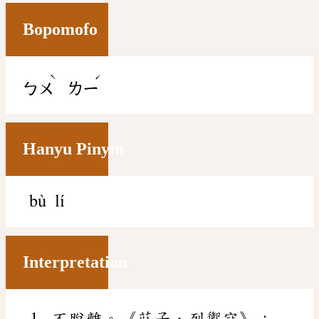
Bopomofo
ˋ
ˊ
ㄅㄨ
ㄌㄧ
Hanyu Pinyin
bù lí
Interpretation
不脫離。《莊子．列禦寇》：