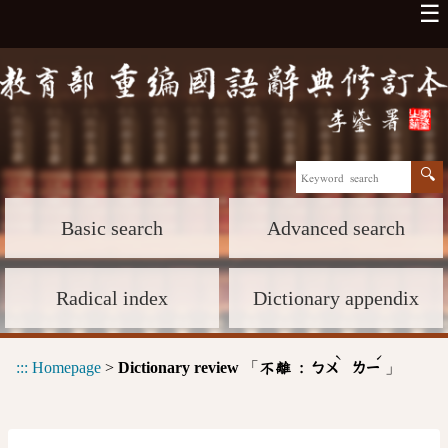
☰
Basic search
Advanced search
Radical index
Dictionary appendix
ˋ
ˊ
:::
Homepage
>
Dictionary review
「
」
不離 :
ㄅㄨ
ㄌㄧ