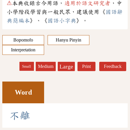
⚠
本典收錄古今用語，
適用於語文研究者
，中
小學階段學習與一般民眾，建議使用《
國語辭
典簡編本
》、《
國語小字典
》。
Bopomofo
Hanyu Pinyin
Interpretation
Large
Medium
Print
Feedback
Small
Word
不
離