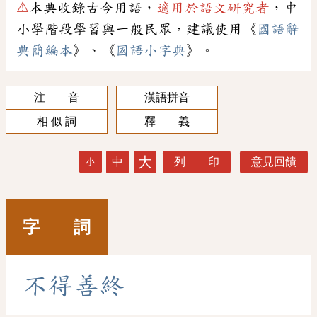
⚠
本典收錄古今用語，
適用於語文研究者
，中
小學階段學習與一般民眾，建議使用《
國語辭
典簡編本
》、《
國語小字典
》。
注 音
漢語拼音
相 似 詞
釋 義
大
中
列 印
意見回饋
小
字 詞
不
得
善
終