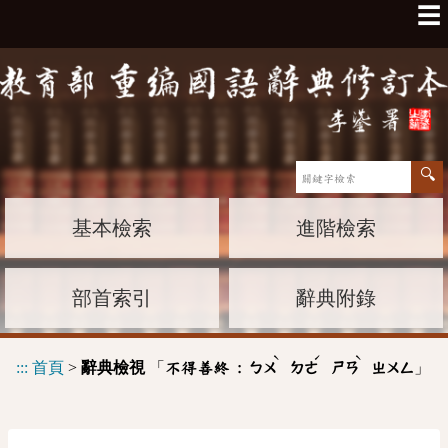
☰
基本檢索
進階檢索
部首索引
辭典附錄
ˋ
ˊ
ˋ
:::
首頁
>
辭典檢視
「
」
不得善終 :
ㄅㄨ
ㄉㄜ
ㄕㄢ
ㄓㄨㄥ