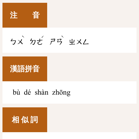
注 音
ˋ
ˊ
ˋ
ㄅㄨ
ㄉㄜ
ㄕㄢ
ㄓㄨㄥ
漢語拼音
bù dé shàn zhōng
相 似 詞