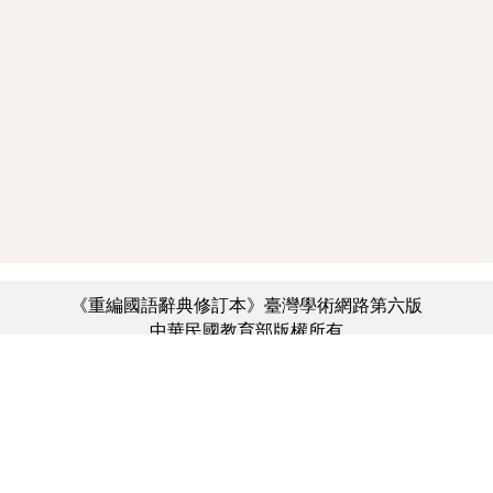
《重編國語辭典修訂本》臺灣學術網路第六版
中華民國教育部版權所有
:::
個資法及隱私聲明
|
辭典公眾授權網
|
意見交流
|
網網相連