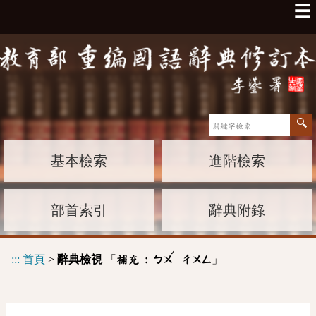
☰
基本檢索
進階檢索
部首索引
辭典附錄
ˇ
:::
首頁
>
辭典檢視
「
」
補充 :
ㄅㄨ
ㄔㄨㄥ