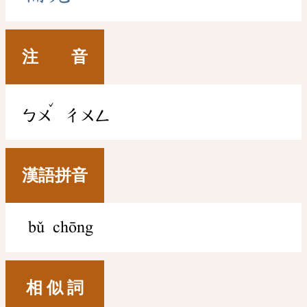
注 音
ˇ
ㄅㄨ
ㄔㄨㄥ
漢語拼音
bǔ chōng
相 似 詞