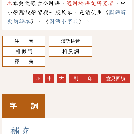
⚠
本典收錄古今用語，
適用於語文研究者
，中
小學階段學習與一般民眾，建議使用《
國語辭
典簡編本
》、《
國語小字典
》。
注 音
漢語拼音
相 似 詞
相 反 詞
釋 義
大
中
列 印
意見回饋
小
字 詞
補
充