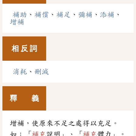
補助
、
補償
、
補足
、
彌補
、
添補
、
增補
相 反 詞
消耗
、
刪減
釋 義
增補，使原來不足之處得以充足。
如：「
補充
說明」、「
補充
體力」。