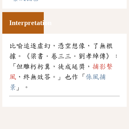
Interpretation
比喻追逐虛幻，憑空想像，了無根
據。《梁書．卷三三．劉孝綽傳》：
「但雕朽杇糞，徒成延獎，
捕影繫
風
，終無效答。」也作「
係風捕
景
」。