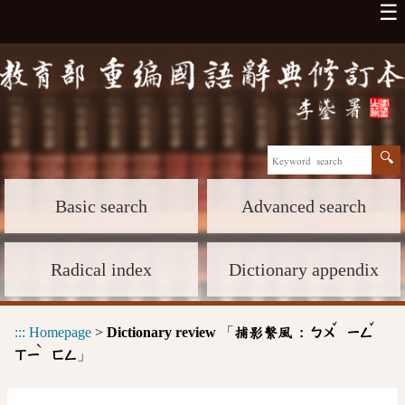
☰
Basic search
Advanced search
Radical index
Dictionary appendix
ˇ
ˇ
:::
Homepage
>
Dictionary review
「
捕影繫風 :
ㄅㄨ
ㄧㄥ
ˋ
」
ㄒㄧ
ㄈㄥ