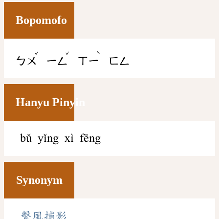
Bopomofo
ˇ
ˇ
ˋ
ㄅㄨ
ㄧㄥ
ㄒㄧ
ㄈㄥ
Hanyu Pinyin
bǔ yǐng xì fēng
Synonym
繫風捕影