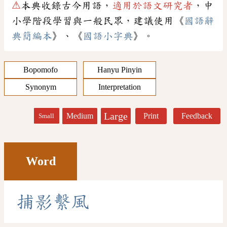
⚠
本典收錄古今用語，
適用於語文研究者
，中
小學階段學習與一般民眾，建議使用《
國語辭
典簡編本
》、《
國語小字典
》。
Bopomofo
Hanyu Pinyin
Synonym
Interpretation
Large
Medium
Print
Feedback
Small
Word
捕
影
繫
風