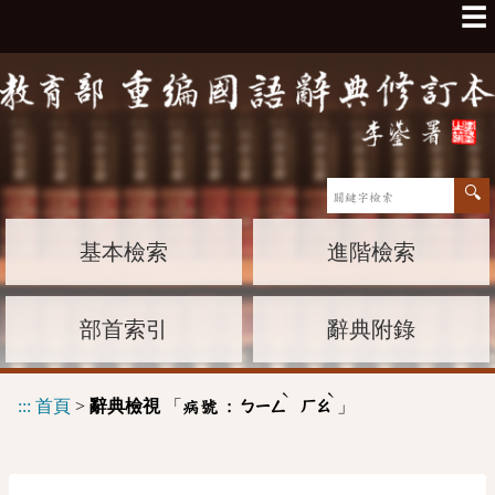
☰
基本檢索
進階檢索
部首索引
辭典附錄
ˋ
ˋ
:::
首頁
>
辭典檢視
「
」
病號 :
ㄅㄧㄥ
ㄏㄠ