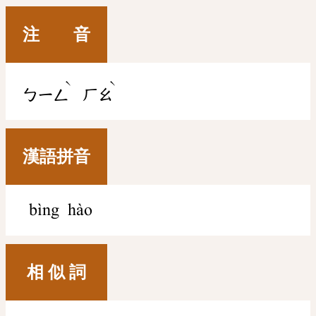
注 音
ˋ
ˋ
ㄅㄧㄥ
ㄏㄠ
漢語拼音
bìng hào
相 似 詞