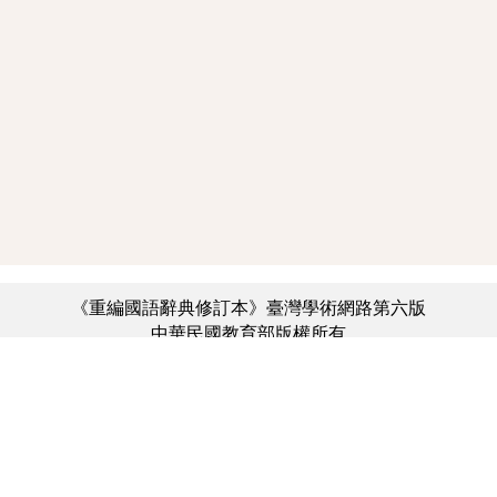
《重編國語辭典修訂本》臺灣學術網路第六版
中華民國教育部版權所有
:::
個資法及隱私聲明
|
辭典公眾授權網
|
意見交流
|
網網相連