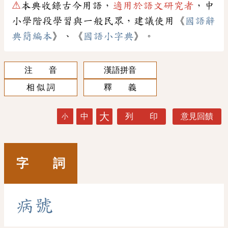
⚠
本典收錄古今用語，
適用於語文研究者
，中
小學階段學習與一般民眾，建議使用《
國語辭
典簡編本
》、《
國語小字典
》。
注 音
漢語拼音
相 似 詞
釋 義
大
中
列 印
意見回饋
小
字 詞
病
號