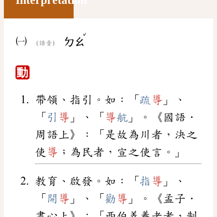
ˇ
㈠
ㄉㄠ
(語音)
動
帶領、指引。如：「
疏
導
」、
「
引
導
」、「
導
航
」。《國語．
周語上》：「是故為川者，決之
使
導
；為民者，宣之使言。」
教育、啟發。如：「
指
導
」、
「
開
導
」、「
勸
導
」。《孟子．
盡心上》：「西伯善養老者，制