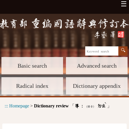
☰
Basic search
Advanced search
Radical index
Dictionary appendix
ˋ
:::
Homepage
>
Dictionary review
「
」
導 :
ㄉㄠ
(讀音)