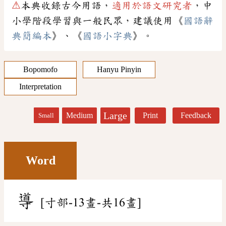
⚠
本典收錄古今用語，
適用於語文研究者
，中
小學階段學習與一般民眾，建議使用《
國語辭
典簡編本
》、《
國語小字典
》。
Bopomofo
Hanyu Pinyin
Interpretation
Large
Medium
Print
Feedback
Small
Word
導
[寸部-13畫-共16畫]