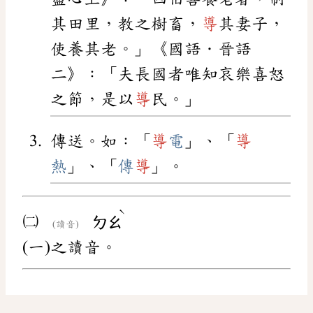
其田里，教之樹畜，
導
其妻子，
使養其老。」《國語．晉語
二》：「夫長國者唯知哀樂喜怒
之節，是以
導
民。」
傳送。如：「
導
電
」、「
導
熱
」、「
傳
導
」。
ˋ
㈡
ㄉㄠ
(讀音)
(一)之讀音。