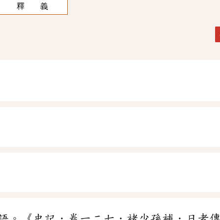
釋 義
語。《史記．卷一二七．褚少孫補．日者