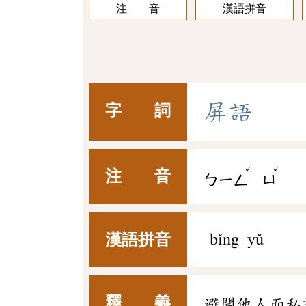
注 音
漢語拼音
屏
語
字 詞
ˇ
ˇ
注 音
ㄅㄧㄥ
ㄩ
漢語拼音
bǐng yǔ
釋 義
避開他人而私