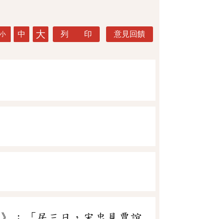
大
中
列 印
意見回饋
小
傳》：「居三日，宋忠見賈誼