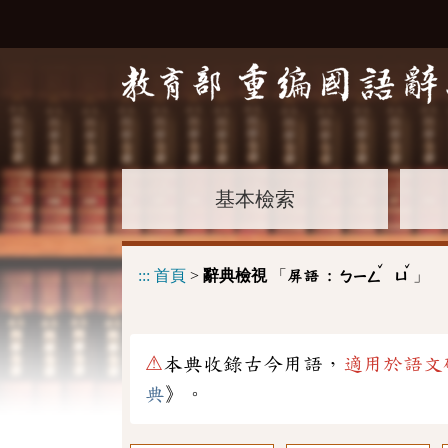
基本檢索
ˇ
ˇ
:::
首頁
>
辭典檢視
「
」
屏語 :
ㄅㄧㄥ
ㄩ
⚠
本典收錄古今用語，
適用於語文
典
》。