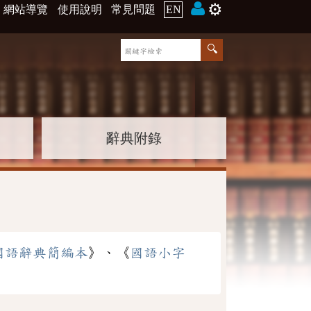
⚙️
網站導覽
使用說明
常見問題
EN
辭典附錄
國語辭典簡編本
》、《
國語小字