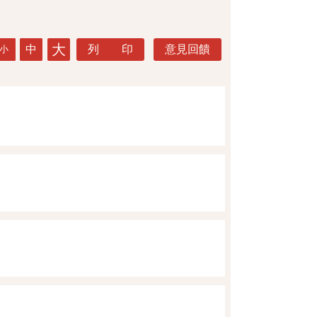
大
中
列 印
意見回饋
小