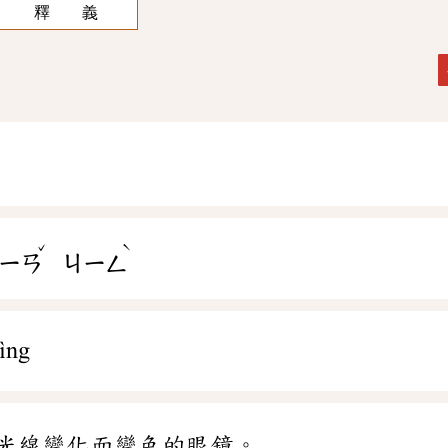
釋 義
ˇ
ˋ
ㄧㄢ
ㄐㄧㄥ
ìng
光線變化而變色的眼鏡。