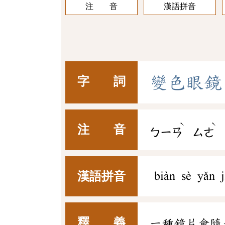
注 音
漢語拼音
變
色
眼
鏡
字 詞
ˋ
ˋ
注 音
ㄅㄧㄢ
ㄙㄜ
漢語拼音
biàn sè yǎn j
釋 義
一種鏡片會隨