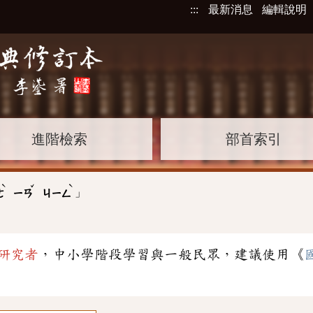
:::
最新消息
編輯說明
進階檢索
部首索引
ˋ
ˇ
ˋ
」
ㄜ
ㄧㄢ
ㄐㄧㄥ
研究者
，中小學階段學習與一般民眾，建議使用《