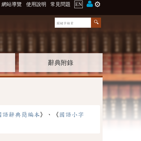
⚙️
網站導覽
使用說明
常見問題
EN
辭典附錄
國語辭典簡編本
》、《
國語小字