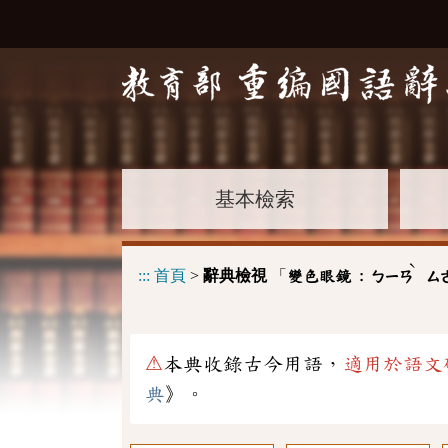
基本檢索
ˋ
:::
首頁
>
辭典檢視
「
變色眼鏡 :
ㄅㄧㄢ
ㄙ
⚠
本典收錄古今用語，
適用於語文
典
》。