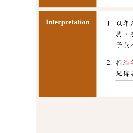
Interpretation
以年
具，
子長
指
編
紀傳