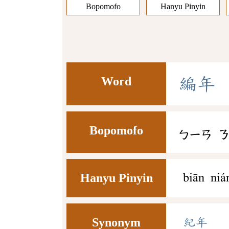
Bopomofo
Hanyu Pinyin
Word
編
年
Bopomofo
ㄅㄧㄢ
Hanyu Pinyin
biān niá
Synonym
紀年