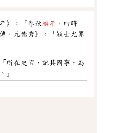
年》：「春秋
編年
，四時
傳．元德秀》：「穎士尤罪
「所在史官，記其國事，為
。」