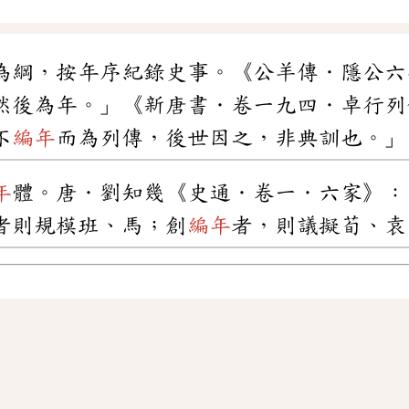
為綱，按年序紀錄史事。《公羊傳．隱公六
然後為年。」《新唐書．卷一九四．卓行列
不
編年
而為列傳，後世因之，非典訓也。」
年
體。唐．劉知幾《史通．卷一．六家》：
者則規模班、馬；創
編年
者，則議擬荀、袁