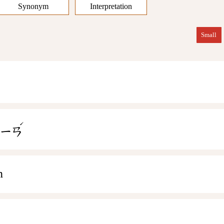
Synonym
Interpretation
Small
ˊ
ㄋㄧㄢ
n