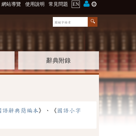
⚙️
網站導覽
使用說明
常見問題
EN
辭典附錄
國語辭典簡編本
》、《
國語小字