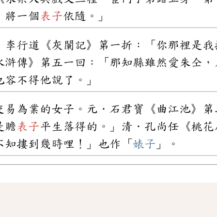
，將一個
表子
依隨。」
．李行道《灰闌記》第一折：「你那裡是我
水滸傳》第五一回：「那知縣雖然愛朱仝，
也容不得他說了。」
交易為業的女子。元．石君寶《曲江池》第
是贍
表子
平生落得的。」清．孔尚任《桃花
不知摟到幾時哩！」也作「
婊子
」。