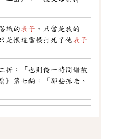
搭識的
表子
，只當是我的
只是恨這雷橫打死了他
表子
二折：「也則俺一時間錯被
扇》第七齣：「那些孤老、