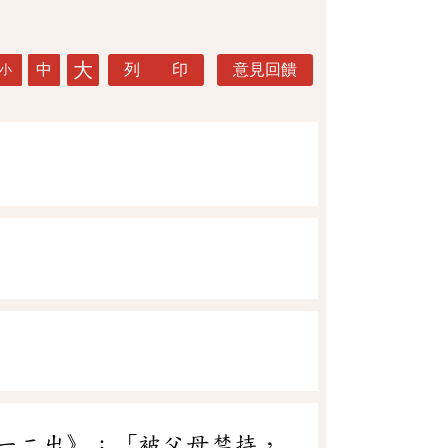
大
中
列 印
意見回饋
小
一二出》：「被父母禁持，