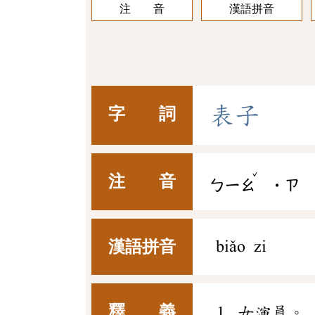
注 音
漢語拼音
表
子
字 詞
ˇ
注 音
ㄅㄧㄠ
˙ㄗ
漢語拼音
biǎo zi
釋 義
女演員。