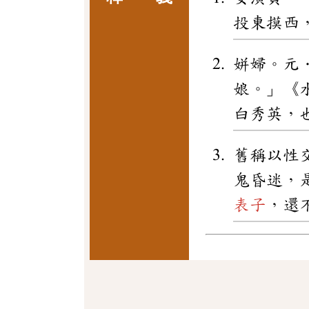
投東摸西
姘婦。元
娘。」《
白秀英，
舊稱以性
鬼昏迷，
表子
，還