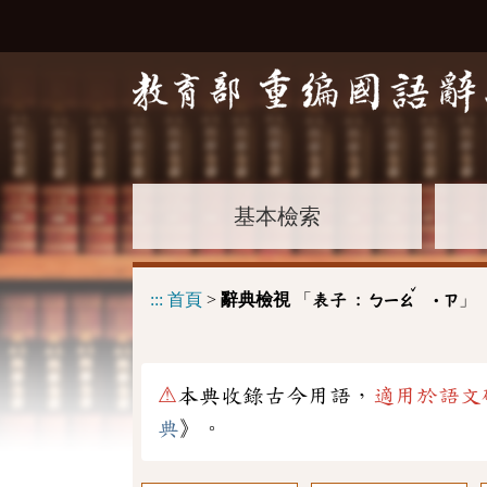
基本檢索
ˇ
:::
首頁
>
辭典檢視
「
」
表子 :
ㄅㄧㄠ
˙ㄗ
⚠
本典收錄古今用語，
適用於語文
典
》。