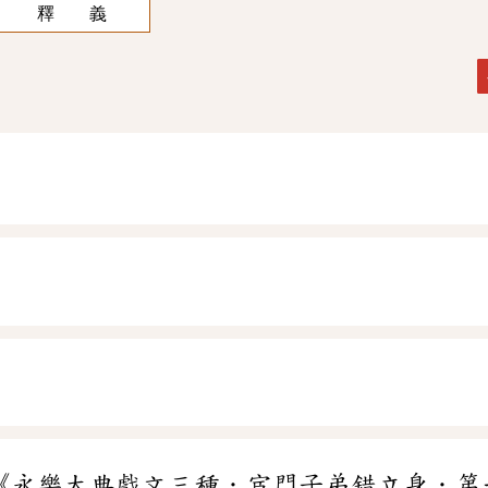
釋 義
《永樂大典戲文三種．宦門子弟錯立身．第