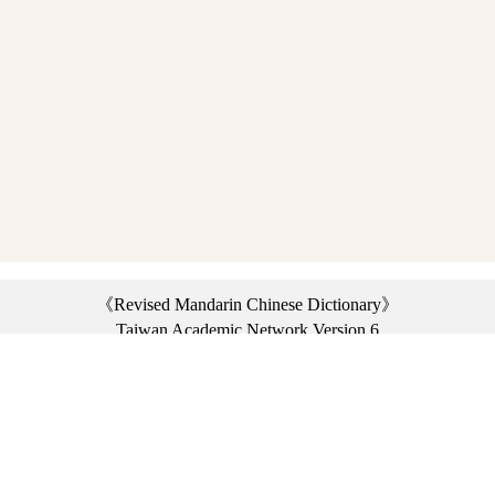
《Revised Mandarin Chinese Dictionary》
Taiwan Academic Network Version 6
©2021 Ministry of Education, R.O.C. All rights reserved.