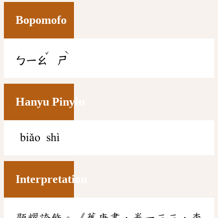
Bopomofo
ˇ
ˋ
ㄅㄧㄠ
ㄕ
Hanyu Pinyin
biǎo shì
Interpretation
顯耀誇飾。《舊唐書．卷一三三．李