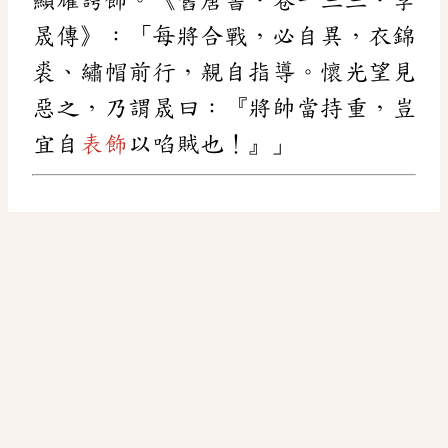
晟傳》：「每將合戰，必自異，衣錦
裘、繡帽前行，親自指導。懷光望見
惡之，乃謂晟曰：『將帥當持重，豈
宜自
表飾
以啗賊也！』」