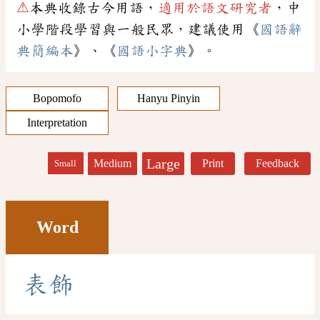
⚠
本典收錄古今用語，
適用於語文研究者
，中
小學階段學習與一般民眾，建議使用《
國語辭
典簡編本
》、《
國語小字典
》。
Bopomofo
Hanyu Pinyin
Interpretation
Large
Medium
Print
Feedback
Small
Word
表
飾