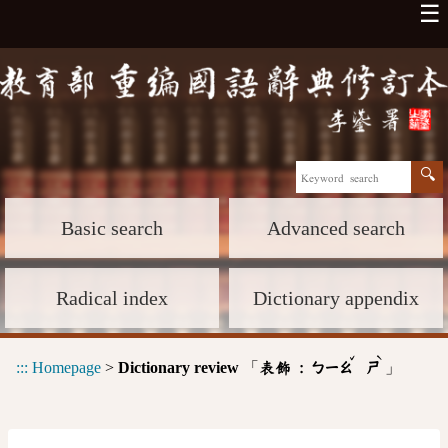
☰
Basic search
Advanced search
Radical index
Dictionary appendix
ˇ
ˋ
:::
Homepage
>
Dictionary review
「
」
表飾 :
ㄅㄧㄠ
ㄕ