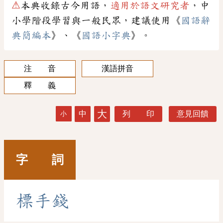
⚠
本典收錄古今用語，
適用於語文研究者
，中
小學階段學習與一般民眾，建議使用《
國語辭
典簡編本
》、《
國語小字典
》。
注 音
漢語拼音
釋 義
大
中
列 印
意見回饋
小
字 詞
標
手
錢