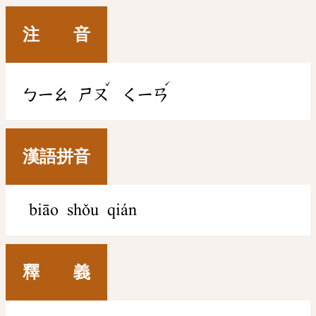
注 音
ˇ
ˊ
ㄅㄧㄠ
ㄕㄡ
ㄑㄧㄢ
漢語拼音
biāo shǒu qián
釋 義