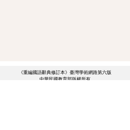
《重編國語辭典修訂本》臺灣學術網路第六版
中華民國教育部版權所有
:::
個資法及隱私聲明
|
辭典公眾授權網
|
意見交流
|
網網相連
三峽總院區地址：新北市三峽區三樹路2號、
︿
臺北院區地址：臺北市大安區和平東路一段179號、