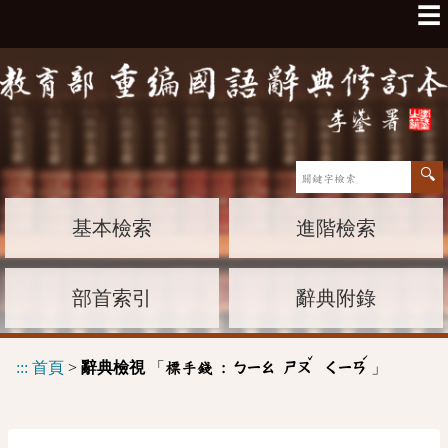
☰
基本檢索
進階檢索
部首索引
辭典附錄
ˇ
ˊ
:::
首頁
>
辭典檢視
「
」
標手錢 :
ㄅㄧㄠ
ㄕㄡ
ㄑㄧㄢ