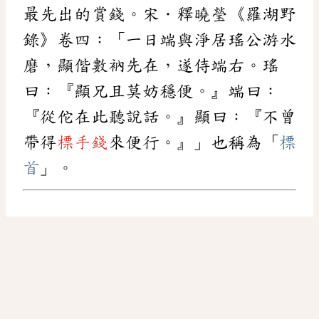
最先出的賞錢。宋．釋曉瑩《羅湖野
錄》卷四：「一日端與淨居瑤公游水
磨，顯偕數衲先在，遂侍端右。瑤
曰：『顯兄且莫妨穩便。』端曰：
『從佗在此聽說話。』顯曰：『不曾
帶得
標手錢
來便行。』」也稱為「
標
首
」。