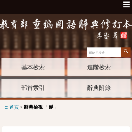
☰
基本檢索
進階檢索
部首索引
辭典附錄
:::
首頁
>
辭典檢視
「
」
飇