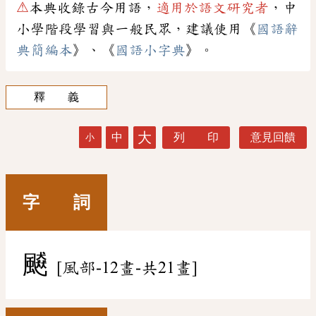
⚠
本典收錄古今用語，
適用於語文研究者
，中
小學階段學習與一般民眾，建議使用《
國語辭
典簡編本
》、《
國語小字典
》。
釋 義
大
中
列 印
意見回饋
小
字 詞
飇
[風部-12畫-共21畫]