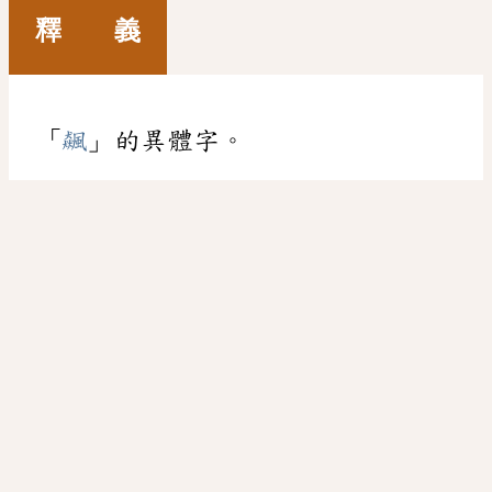
釋 義
「
飆
」的異體字。